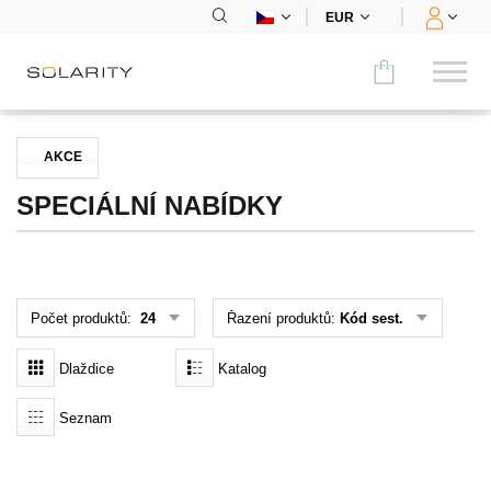
EUR
Porovnat
AKCE
KATEGORIE
SPECIÁLNÍ NABÍDKY
Panely
Střídače
Počet produktů:
24
Řazení produktů:
Kód sest.
Bateriová úložiště
Dlaždice
Katalog
Nabíjecí stanice
Seznam
Montážní systémy
Příslušenství