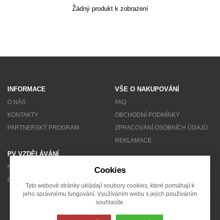
Žádný produkt k zobrazení
Akce
MENU
KONTAKTY
UŽIVATELSKÉ MENU
INFORMACE
VŠE O NAKUPOVÁNÍ
Menu
O NÁS
FAQ
KONTAKTY
OBCHODNÍ PODMÍNKY
Přihlášení
PARTNERSKÝ PROGRAM
ZPRACOVÁNÍ OSOBNÍCH ÚDAJŮ
REKLAMACE
Registrace
PV VZDĚLÁVÁNÍ
NEWSLETTER
Cookies
Zapomenuté heslo
BLOG
Tyto webové stránky ukládají soubory cookies, které pomáhají k
jeho správnému fungování. Využíváním webu s jejich používáním
souhlasíte.