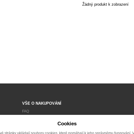
Žádný produkt k zobrazení
VŠE O NAKUPOVÁNÍ
FAQ
OBCHODNÍ PODMÍNKY
Cookies
ZPRACOVÁNÍ OSOBNÍCH ÚDAJŮ
vé stránky ukládají soubory cookies, které pomáhají k jeho správnému fungování. 