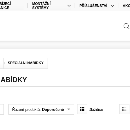
BÍJECÍ
MONTÁŽNÍ
PŘÍSLUŠENSTVÍ
AK
ANICE
SYSTÉMY
KABELY
SPEC
STŘEŠNÍ MONTÁŽ
PŘÍSLUŠENSTVÍ ÚLOŽIŠTĚ
SAD
POZEMNÍ MONTÁŽ
PŘÍSLUŠENSTVÍ STŘÍDAČE
ELEKTRO MATERIÁL
KONEKTORY
SPECIÁLNÍ NABÍDKY
OSTATNÍ
NABÍDKY
Řazení produktů:
Doporučené
Dlaždice