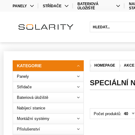
BATERIOVÁ
NA
PANELY
STŘÍDAČE
ÚLOŽIŠTĚ
ST
MONO
STŘÍDAČE
LITHIOVÉ BATERIE
BIFACIAL
OPTIMIZÉRY
OLOVĚNÉ BATERIE
HYBRIDNÍ STŘÍDAČE
BATERIOVÉ STŘÍDAČE
PRODLOUŽENÍ ZÁRUKY
KATEGORIE
HOMEPAGE
AKCE
Panely
SPECIÁLNÍ 
Střídače
Bateriová úložiště
Nabíjecí stanice
Počet produktů:
40
Montážní systémy
Příslušenství