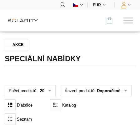
EUR
Porovnat
AKCE
KATEGORIE
SPECIÁLNÍ NABÍDKY
Panely
Střídače
Počet produktů:
20
Řazení produktů:
Doporučené
Bateriová úložiště
Dlaždice
Katalog
Nabíjecí stanice
Seznam
Montážní systémy
Příslušenství