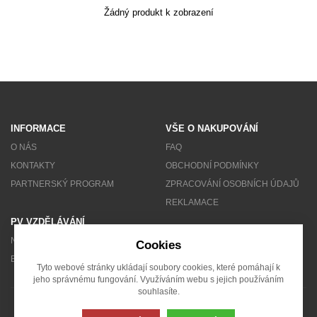
Žádný produkt k zobrazení
Akce
MENU
KONTAKTY
UŽIVATELSKÉ MENU
INFORMACE
VŠE O NAKUPOVÁNÍ
Menu
O NÁS
FAQ
KONTAKTY
OBCHODNÍ PODMÍNKY
Přihlášení
PARTNERSKÝ PROGRAM
ZPRACOVÁNÍ OSOBNÍCH ÚDAJŮ
REKLAMACE
Registrace
PV VZDĚLÁVÁNÍ
NEWSLETTER
Cookies
Zapomenuté heslo
BLOG
Tyto webové stránky ukládají soubory cookies, které pomáhají k
jeho správnému fungování. Využíváním webu s jejich používáním
souhlasíte.