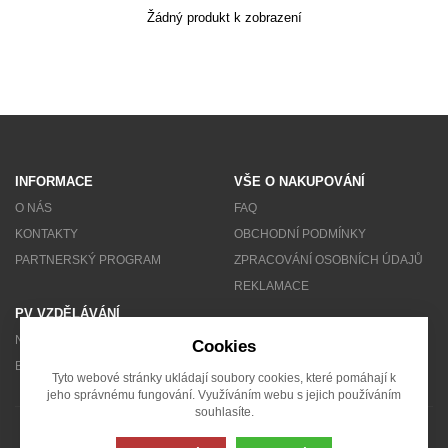
Žádný produkt k zobrazení
Akce
MENU
KONTAKTY
UŽIVATELSKÉ MENU
INFORMACE
VŠE O NAKUPOVÁNÍ
Menu
O NÁS
FAQ
KONTAKTY
OBCHODNÍ PODMÍNKY
Přihlášení
PARTNERSKÝ PROGRAM
ZPRACOVÁNÍ OSOBNÍCH ÚDAJŮ
REKLAMACE
Registrace
PV VZDĚLÁVÁNÍ
NEWSLETTER
Cookies
Zapomenuté heslo
BLOG
Tyto webové stránky ukládají soubory cookies, které pomáhají k
jeho správnému fungování. Využíváním webu s jejich používáním
souhlasíte.