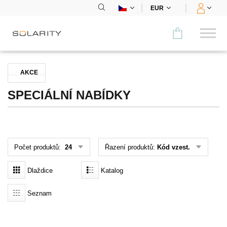
EUR
Porovnat
AKCE
KATEGORIE
SPECIÁLNÍ NABÍDKY
Panely
Střídače
Počet produktů:
24
Řazení produktů:
Kód vzest.
Bateriová úložiště
Dlaždice
Katalog
Nabíjecí stanice
Seznam
Montážní systémy
Příslušenství