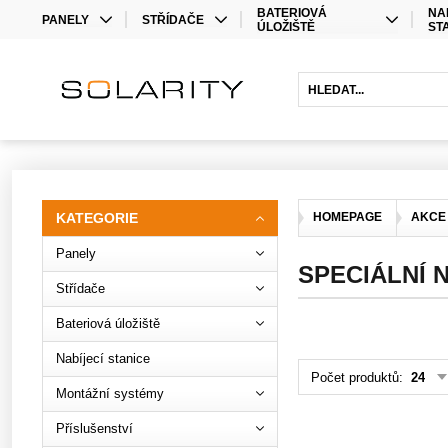
BATERIOVÁ
NA
PANELY
STŘÍDAČE
ÚLOŽIŠTĚ
ST
MONO
STŘÍDAČE
LITHIOVÉ BATERIE
BIFACIAL
OPTIMIZÉRY
OLOVĚNÉ BATERIE
HYBRIDNÍ STŘÍDAČE
BATERIOVÉ STŘÍDAČE
PRODLOUŽENÍ ZÁRUKY
KATEGORIE
HOMEPAGE
AKCE
Panely
SPECIÁLNÍ 
Střídače
Bateriová úložiště
Nabíjecí stanice
Počet produktů:
24
Montážní systémy
Příslušenství