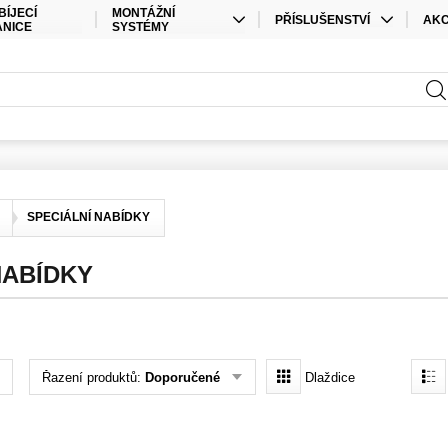
BÍJECÍ
MONTÁŽNÍ
PŘÍSLUŠENSTVÍ
AK
ANICE
SYSTÉMY
KABELY
SPE
STŘEŠNÍ MONTÁŽ
PŘÍSLUŠENSTVÍ ÚLOŽIŠTĚ
SAD
POZEMNÍ MONTÁŽ
PŘÍSLUŠENSTVÍ STŘÍDAČE
ELEKTRO MATERIÁL
KONEKTORY
SPECIÁLNÍ NABÍDKY
OSTATNÍ
NABÍDKY
Řazení produktů:
Doporučené
Dlaždice