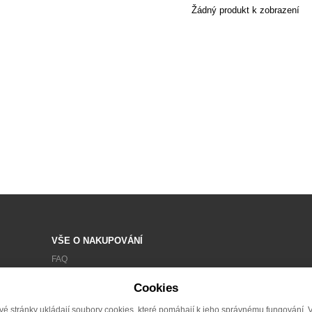
Žádný produkt k zobrazení
VŠE O NAKUPOVÁNÍ
FAQ
OBCHODNÍ PODMÍNKY
Cookies
ZPRACOVÁNÍ OSOBNÍCH ÚDAJŮ
vé stránky ukládají soubory cookies, které pomáhají k jeho správnému fungování. 