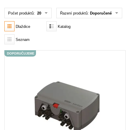
Počet produktů:
20
Řazení produktů:
Doporučené
Akce
MENU
Dlaždice
Katalog
KONTAKTY
Seznam
UŽIVATELSKÉ MENU
DOPORUČUJEME
Menu
Přihlášení
Registrace
Zapomenuté heslo