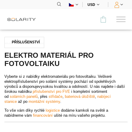
USD
Porovnat
PŘÍSLUŠENSTVÍ
KATEGORIE
ELEKTRO MATERIÁL PRO
FOTOVOLTAIKU
Panely
Vyberte si z nabídky elektromateriálu pro fotovoltaiku. Veškeré
Střídače
elektropříslušenství pro solární systémy pochází od spolehlivých
výrobců a disponujevysokou kvalitou a odolností. U nás najdete i další
Bateriová úložiště
širokou nabídku
příslušenství pro FVE
i kompletní sortiment
od
solárních panelů
, přes
střídače
,
bateriová úložiště
,
nabíjecí
stanice
až po
montážní systémy
.
Nabíjecí stanice
To vše vám díky rychlé
logistice
dodáme kamkoli na světě a
nabídneme vám
financování
ušité na míru vašeho projektu.
Montážní systémy
Příslušenství