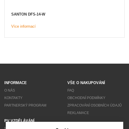
SANTON DFS-14-W
Více informací
INFORMACE
VŠE O NAKUPOVÁNÍ
O NÁS
FAQ
KONTAKTY
OBCHODNÍ PODMÍNKY
PARTNERSKÝ PROGRAM
ZPRACOVÁNÍ OSOBNÍCH ÚDAJŮ
REKLAMACE
PV VZDĚLÁVÁNÍ
NEWSLETTER