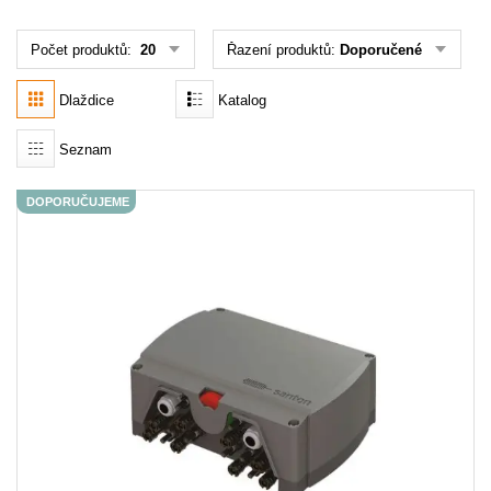
Počet produktů:
20
Řazení produktů:
Doporučené
Akce
MENU
Dlaždice
Katalog
KONTAKTY
Seznam
UŽIVATELSKÉ MENU
DOPORUČUJEME
Menu
Přihlášení
Registrace
Zapomenuté heslo