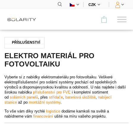
CZK
Porovnat
PŘÍSLUŠENSTVÍ
KATEGORIE
ELEKTRO MATERIÁL PRO
FOTOVOLTAIKU
Panely
Vyberte si z nabídky elektromateriálu pro fotovoltaiku. Veškeré
Střídače
elektropříslušenství pro solární systémy pochází od spolehlivých
výrobců a disponujevysokou kvalitou a odolností. U nás najdete i další
Bateriová úložiště
širokou nabídku
příslušenství pro FVE
i kompletní sortiment
od
solárních panelů
, přes
střídače
,
bateriová úložiště
,
nabíjecí
stanice
až po
montážní systémy
.
Nabíjecí stanice
To vše vám díky rychlé
logistice
dodáme kamkoli na světě a
nabídneme vám
financování
ušité na míru vašeho projektu.
Montážní systémy
Příslušenství