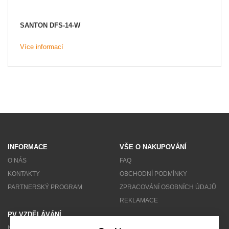
SANTON DFS-14-W
Více informací
INFORMACE
VŠE O NAKUPOVÁNÍ
O NÁS
FAQ
KONTAKTY
OBCHODNÍ PODMÍNKY
PARTNERSKÝ PROGRAM
ZPRACOVÁNÍ OSOBNÍCH ÚDAJŮ
REKLAMACE
PV VZDĚLÁVÁNÍ
NEWSLETTER