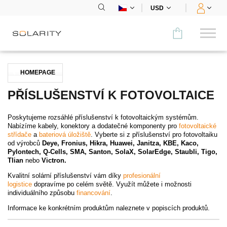
USD
Porovnat
HOMEPAGE
KATEGORIE
PŘÍSLUŠENSTVÍ K FOTOVOLTAICE
Panely
Poskytujeme rozsáhlé příslušenství k fotovoltaickým systémům.
Nabízíme kabely, konektory a dodatečné komponenty pro
fotovoltaické
Střídače
střídače
a
bateriová úložiště
. Vyberte si z příslušenství pro fotovoltaiku
od výrobců
Deye, Fronius, Hikra, Huawei, Janitza, KBE, Kaco,
Pylontech, Q-Cells, SMA, Santon, SolaX, SolarEdge, Staubli, Tigo,
Bateriová úložiště
Tlian
nebo
Victron.
Kvalitní solární příslušenství vám díky
profesionální
Nabíjecí stanice
logistice
dopravíme po celém světě. Využít můžete i možnosti
individuálního způsobu
financování
.
Montážní systémy
Informace ke konkrétním produktům naleznete v popiscích produktů.
Příslušenství