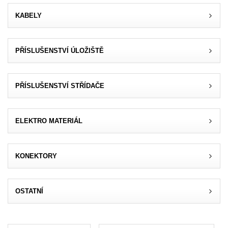
KABELY
Akce
MENU
PŘÍSLUŠENSTVÍ ÚLOŽIŠTĚ
KONTAKTY
UŽIVATELSKÉ MENU
PŘÍSLUŠENSTVÍ STŘÍDAČE
Menu
ELEKTRO MATERIÁL
Přihlášení
Registrace
KONEKTORY
Zapomenuté heslo
OSTATNÍ