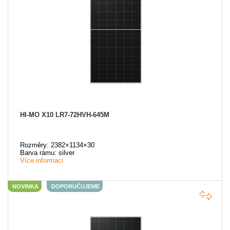
HI-MO X10 LR7-72HVH-645M
Rozměry: 2382×1134×30
Barva rámu: silver
Více informací
NOVINKA
DOPORUČUJEME