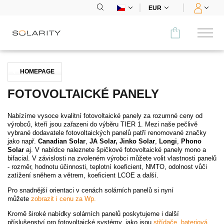
EUR
Porovnat
HOMEPAGE
KATEGORIE
FOTOVOLTAICKÉ PANELY
Panely
Nabízíme vysoce kvalitní fotovoltaické panely za rozumné ceny od
výrobců, kteří jsou zařazeni do výběru TIER 1. Mezi naše pečlivě
Střídače
vybrané dodavatele fotovoltaických panelů patří renomované značky
jako např.
Canadian Solar
,
JA Solar,
Jinko Solar
,
Longi
,
Phono
Solar
aj. V nabídce naleznete špičkové fotovoltaické panely mono a
Bateriová úložiště
bifacial. V závislosti na zvoleném výrobci můžete volit vlastnosti panelů
- rozměr, hodnotu účinnosti, teplotní koeficient, NMTO, odolnost vůči
zatížení sněhem a větrem, koeficient LCOE a další.
Nabíjecí stanice
Pro snadnější orientaci v cenách solárních panelů si nyní
můžete
zobrazit i cenu za Wp.
Montážní systémy
Kromě široké nabídky solárních panelů poskytujeme i další
příslušenství pro fotovoltaické systémy, jako jsou
střídače
,
bateriová
Příslušenství