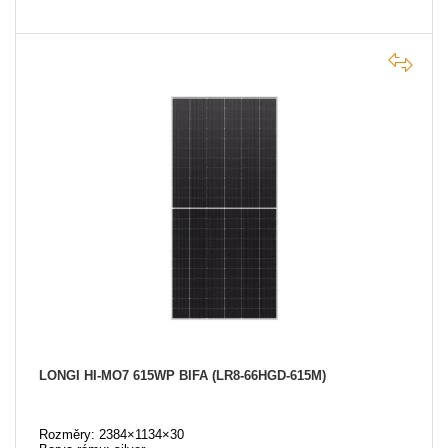
LONGI HI-MO7 615WP BIFA (LR8-66HGD-615M)
Rozměry: 2384×1134×30