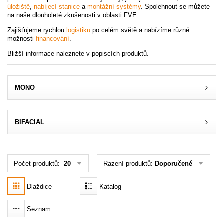
úložiště
,
nabíjecí stanice
a
montážní systémy
. Spolehnout se můžete
na naše dlouholeté zkušenosti v oblasti FVE.
Akce
Zajišťujeme rychlou
logistiku
po celém světě a nabízíme různé
možnosti
financování
.
MENU
Bližší informace naleznete v popiscích produktů.
KONTAKTY
UŽIVATELSKÉ MENU
MONO
Menu
BIFACIAL
Přihlášení
Registrace
Počet produktů:
20
Řazení produktů:
Doporučené
Zapomenuté heslo
Dlaždice
Katalog
Seznam