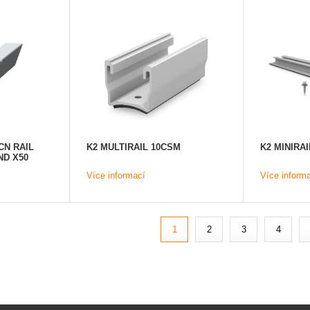
N RAIL
K2 MULTIRAIL 10CSM
K2 MINIRAI
ND X50
Více informací
Více inform
1
2
3
4