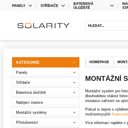
BATERIOVÁ
NA
PANELY
STŘÍDAČE
ÚLOŽIŠTĚ
ST
MONO
STŘÍDAČE
LITHIOVÉ BATERIE
BIFACIAL
OPTIMIZÉRY
OLOVĚNÉ BATERIE
HYBRIDNÍ STŘÍDAČE
BATERIOVÉ STŘÍDAČE
PRODLOUŽENÍ ZÁRUKY
KATEGORIE
HOMEPAGE
MONT
Panely
MONTÁŽNÍ 
Střídače
Montážní systém pro fotov
Bateriová úložiště
dlouhodobou stálost foto
instalace zařízení se uji
Nabíjecí stanice
Pokud si nejste s výběrem
Montážní systémy
možnostvyužití
financová
Příslušenství
Více informací najdete v 