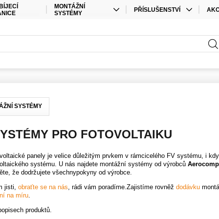
BÍJECÍ
MONTÁŽNÍ
PŘÍSLUŠENSTVÍ
AK
ANICE
SYSTÉMY
KABELY
SPEC
STŘEŠNÍ MONTÁŽ
PŘÍSLUŠENSTVÍ ÚLOŽIŠTĚ
SAD
POZEMNÍ MONTÁŽ
PŘÍSLUŠENSTVÍ STŘÍDAČE
ELEKTRO MATERIÁL
KONEKTORY
ÁŽNÍ SYSTÉMY
OSTATNÍ
SYSTÉMY PRO FOTOVOLTAIKU
oltaické panely je velice důležitým prvkem v rámcicelého FV systému, i když
voltaického systému. U nás najdete montážní systémy od výrobců
Aerocomp
stěte, že dodržujete všechnypokyny od výrobce.
 jisti,
obraťte se na nás
, rádi vám poradíme.Zajistíme rovněž
dodávku
montá
ní na míru
.
popisech produktů.