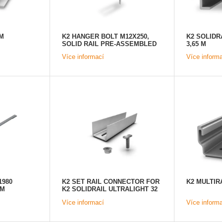
 M
K2 HANGER BOLT M12X250,
K2 SOLIDR
SOLID RAIL PRE-ASSEMBLED
3,65 M
(SU=25)
Více informací
Více inform
980
K2 SET RAIL CONNECTOR FOR
K2 MULTIRA
MM
K2 SOLIDRAIL ULTRALIGHT 32
+ LIGHT 37 (SU=10)
Více informací
Více inform