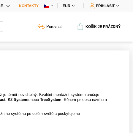
CE
KONTAKTY
EUR
PŘIHLÁSIT
IÁLNÍ NABÍDKY
Porovnat
KOŠÍK JE PRÁZDNÝ
Y PRODUKTŮ
 je téměř neviditelný. Kvalitní montážní systém zaručuje
act,
K2 Systems
nebo
TreeSystem
. Během procesu návrhu a
žního systému po celém světě a poskytujeme