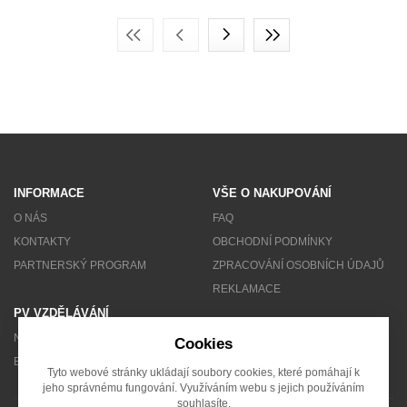
INFORMACE
VŠE O NAKUPOVÁNÍ
O NÁS
FAQ
KONTAKTY
OBCHODNÍ PODMÍNKY
PARTNERSKÝ PROGRAM
ZPRACOVÁNÍ OSOBNÍCH ÚDAJŮ
REKLAMACE
PV VZDĚLÁVÁNÍ
NEWSLETTER
Cookies
BLOG
Tyto webové stránky ukládají soubory cookies, které pomáhají k
jeho správnému fungování. Využíváním webu s jejich používáním
souhlasíte.