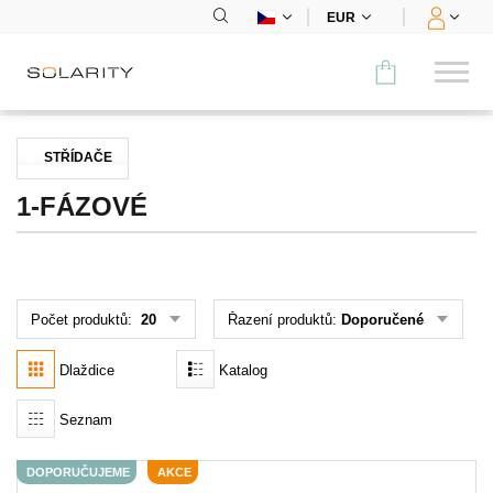
EUR
Porovnat
STŘÍDAČE
KATEGORIE
1-FÁZOVÉ
Panely
Střídače
Počet produktů:
20
Řazení produktů:
Doporučené
Bateriová úložiště
Dlaždice
Katalog
Nabíjecí stanice
Seznam
Montážní systémy
DOPORUČUJEME
AKCE
Příslušenství