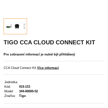
Akce
MENU
KONTAKTY
UŽIVATELSKÉ MENU
TIGO CCA CLOUD CONNECT KIT
Menu
Pro zobrazení informací je nutné být přihlášený
Přihlášení
CCA Cloud Connect Kit
Více informací
Registrace
Jednotka:
Zapomenuté heslo
Kód:
919-153
Model:
344-00000-52
Značka:
Tigo