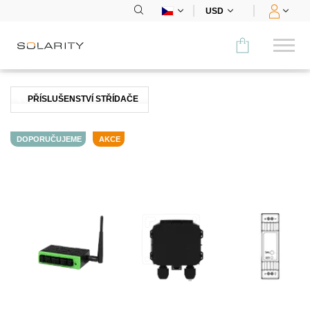
USD
Porovnat
PŘÍSLUŠENSTVÍ STŘÍDAČE
KATEGORIE
DOPORUČUJEME
AKCE
Panely
Střídače
Bateriová úložiště
Nabíjecí stanice
Montážní systémy
Příslušenství