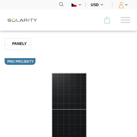
USD
Porovnat
PANELY
KATEGORIE
PRO PROJEKTY
Panely
Střídače
Bateriová úložiště
Nabíjecí stanice
Montážní systémy
Příslušenství