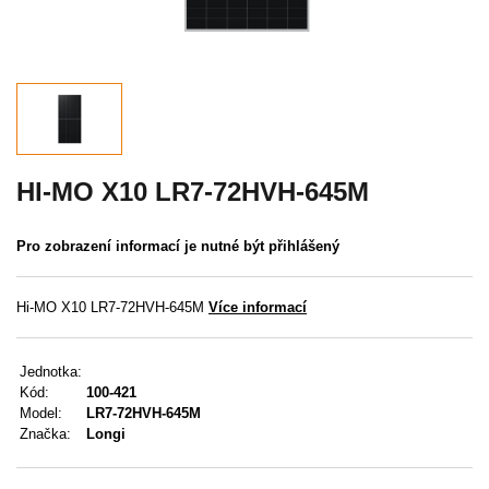
Akce
MENU
KONTAKTY
UŽIVATELSKÉ MENU
HI-MO X10 LR7-72HVH-645M
Menu
Pro zobrazení informací je nutné být přihlášený
Přihlášení
Hi-MO X10 LR7-72HVH-645M
Více informací
Registrace
Jednotka:
Zapomenuté heslo
Kód:
100-421
Model:
LR7-72HVH-645M
Značka:
Longi