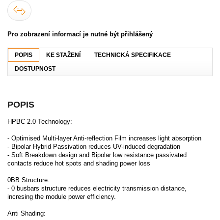
Pro zobrazení informací je nutné být přihlášený
POPIS
KE STAŽENÍ
TECHNICKÁ SPECIFIKACE
DOSTUPNOST
POPIS
HPBC 2.0 Technology:
- Optimised Multi-layer Anti-reflection Film increases light absorption
- Bipolar Hybrid Passivation reduces UV-induced degradation
- Soft Breakdown design and Bipolar low resistance passivated
contacts reduce hot spots and shading power loss
0BB Structure:
- 0 busbars structure reduces electricity transmission distance,
incresing the module power efficiency.
Anti Shading: