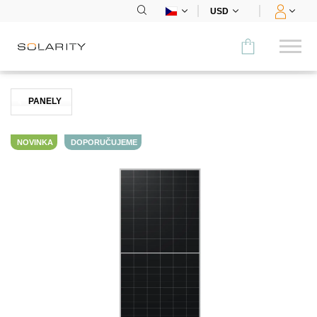
USD
Porovnat
PANELY
KATEGORIE
NOVINKA
DOPORUČUJEME
Panely
Střídače
Bateriová úložiště
Nabíjecí stanice
Montážní systémy
Příslušenství