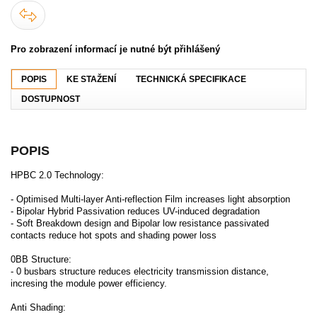
Pro zobrazení informací je nutné být přihlášený
POPIS
KE STAŽENÍ
TECHNICKÁ SPECIFIKACE
DOSTUPNOST
POPIS
HPBC 2.0 Technology:
- Optimised Multi-layer Anti-reflection Film increases light absorption
- Bipolar Hybrid Passivation reduces UV-induced degradation
- Soft Breakdown design and Bipolar low resistance passivated
contacts reduce hot spots and shading power loss
0BB Structure:
- 0 busbars structure reduces electricity transmission distance,
incresing the module power efficiency.
Anti Shading: