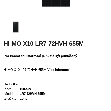
Akce
MENU
KONTAKTY
UŽIVATELSKÉ MENU
HI-MO X10 LR7-72HVH-655M
Menu
Pro zobrazení informací je nutné být přihlášený
Přihlášení
Hi-MO X10 LR7-72HVH-655M
Více informací
Registrace
Jednotka:
Zapomenuté heslo
Kód:
100-495
Model:
LR7-72HVH-655M
Značka:
Longi