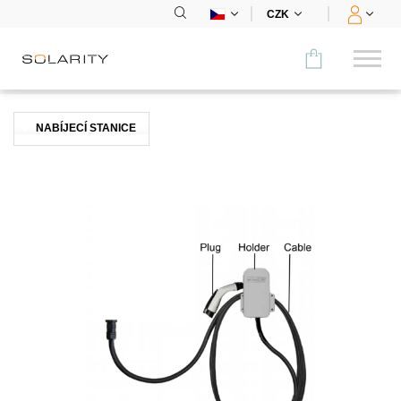
CZK
Porovnat
NABÍJECÍ STANICE
KATEGORIE
Panely
Střídače
Bateriová úložiště
Nabíjecí stanice
Montážní systémy
Příslušenství