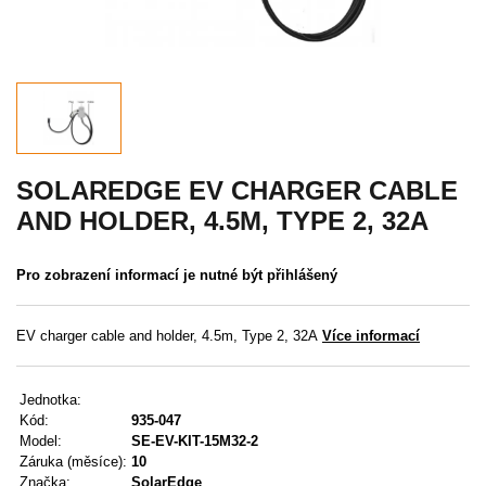
Akce
MENU
KONTAKTY
UŽIVATELSKÉ MENU
SOLAREDGE EV CHARGER CABLE
AND HOLDER, 4.5M, TYPE 2, 32A
Menu
Pro zobrazení informací je nutné být přihlášený
Přihlášení
Registrace
EV charger cable and holder, 4.5m, Type 2, 32A
Více informací
Zapomenuté heslo
Jednotka:
Kód:
935-047
Model:
SE-EV-KIT-15M32-2
Záruka (měsíce):
10
Značka:
SolarEdge