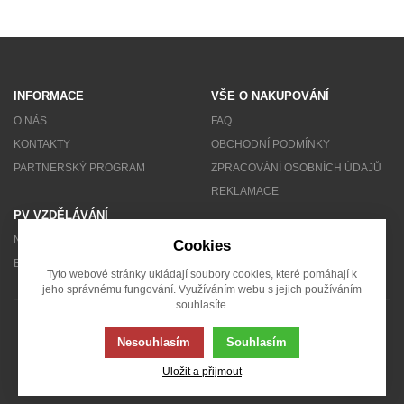
INFORMACE
VŠE O NAKUPOVÁNÍ
O NÁS
FAQ
KONTAKTY
OBCHODNÍ PODMÍNKY
PARTNERSKÝ PROGRAM
ZPRACOVÁNÍ OSOBNÍCH ÚDAJŮ
REKLAMACE
PV VZDĚLÁVÁNÍ
NEWSLETTER
Cookies
BLOG
Tyto webové stránky ukládají soubory cookies, které pomáhají k
jeho správnému fungování. Využíváním webu s jejich používáním
souhlasíte.
© 2007 - 2026 Solarity s.r.o.
Nesouhlasím
Souhlasím
Uložit a přijmout
Tato stránka používá soubory cookies. Klikněte pro více informací.