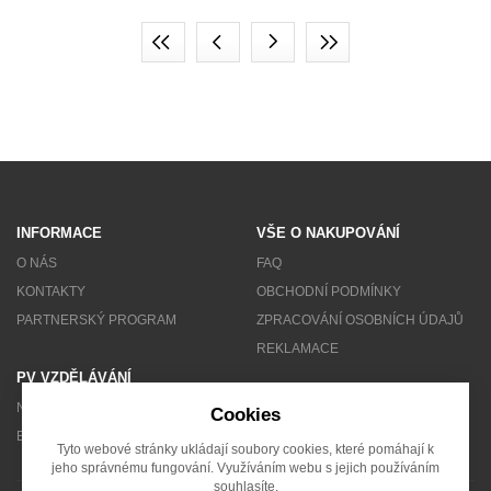
INFORMACE
VŠE O NAKUPOVÁNÍ
O NÁS
FAQ
KONTAKTY
OBCHODNÍ PODMÍNKY
PARTNERSKÝ PROGRAM
ZPRACOVÁNÍ OSOBNÍCH ÚDAJŮ
REKLAMACE
PV VZDĚLÁVÁNÍ
NEWSLETTER
Cookies
BLOG
Tyto webové stránky ukládají soubory cookies, které pomáhají k
jeho správnému fungování. Využíváním webu s jejich používáním
souhlasíte.