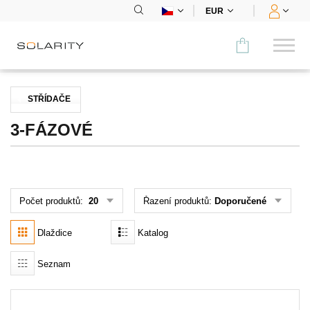
EUR
Porovnat
STŘÍDAČE
KATEGORIE
3-FÁZOVÉ
Panely
Střídače
Počet produktů:
20
Řazení produktů:
Doporučené
Bateriová úložiště
Dlaždice
Katalog
Nabíjecí stanice
Seznam
Montážní systémy
Příslušenství