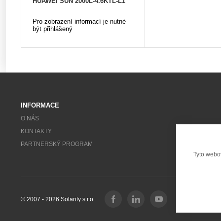
HUAWEI SUN 2000L-4.6KTL-L1
Pro zobrazení informací je nutné
být přihlášený
INFORMACE
O NÁS
KONTAKTY
PARTNERSKÝ PROGRAM
Tyto webo
© 2007 - 2026 Solarity s.r.o.