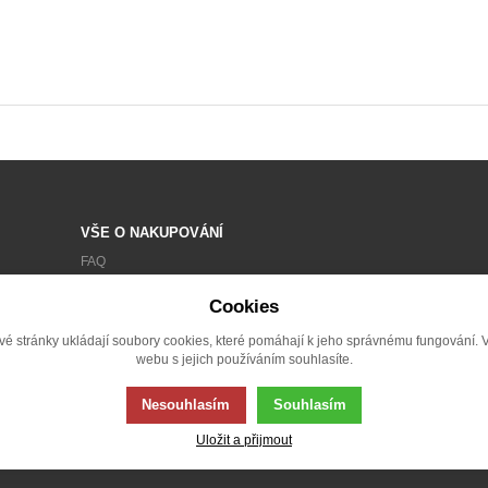
VŠE O NAKUPOVÁNÍ
FAQ
OBCHODNÍ PODMÍNKY
Cookies
ZPRACOVÁNÍ OSOBNÍCH ÚDAJŮ
vé stránky ukládají soubory cookies, které pomáhají k jeho správnému fungování. 
REKLAMACE
webu s jejich používáním souhlasíte.
Nesouhlasím
Souhlasím
Uložit a přijmout