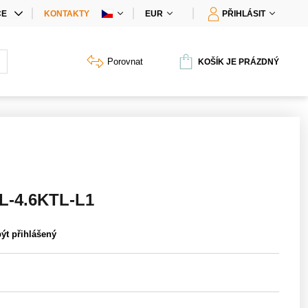
CE
KONTAKTY
EUR
PŘIHLÁSIT
IÁLNÍ NABÍDKY
Porovnat
KOŠÍK JE PRÁZDNÝ
Y PRODUKTŮ
L-4.6KTL-L1
být přihlášený