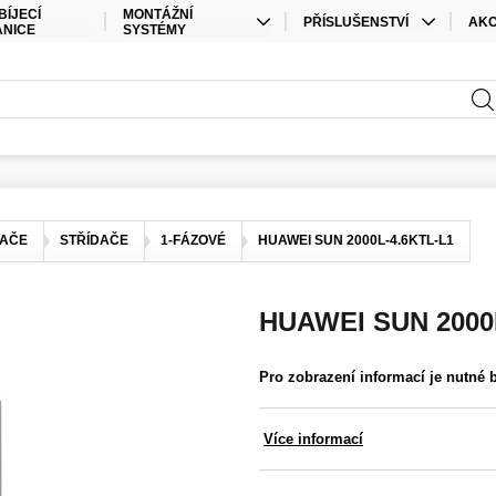
BÍJECÍ
MONTÁŽNÍ
PŘÍSLUŠENSTVÍ
AK
ANICE
SYSTÉMY
KABELY
SPEC
STŘEŠNÍ MONTÁŽ
PŘÍSLUŠENSTVÍ ÚLOŽIŠTĚ
SAD
POZEMNÍ MONTÁŽ
PŘÍSLUŠENSTVÍ STŘÍDAČE
ELEKTRO MATERIÁL
KONEKTORY
DAČE
STŘÍDAČE
1-FÁZOVÉ
HUAWEI SUN 2000L-4.6KTL-L1
OSTATNÍ
HUAWEI SUN 2000
Pro zobrazení informací je nutné 
Více informací