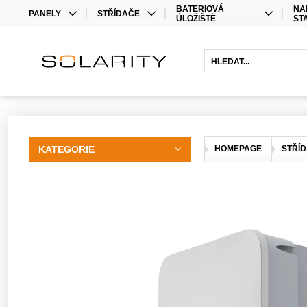
BATERIOVÁ
NA
PANELY
STŘÍDAČE
ÚLOŽIŠTĚ
ST
MONO
STŘÍDAČE
LITHIOVÉ BATERIE
BIFACIAL
OPTIMIZÉRY
OLOVĚNÉ BATERIE
HYBRIDNÍ STŘÍDAČE
BATERIOVÉ STŘÍDAČE
PRODLOUŽENÍ ZÁRUKY
KATEGORIE
HOMEPAGE
STŘÍ