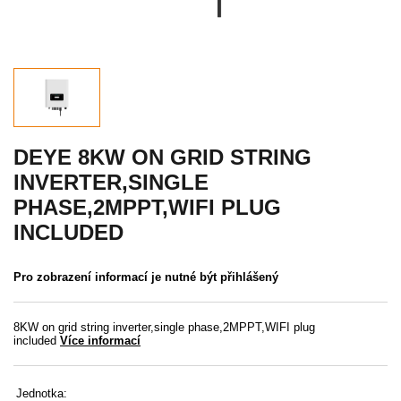
Akce
MENU
KONTAKTY
UŽIVATELSKÉ MENU
DEYE 8KW ON GRID STRING
INVERTER,SINGLE
Menu
PHASE,2MPPT,WIFI PLUG
INCLUDED
Přihlášení
Registrace
Pro zobrazení informací je nutné být přihlášený
Zapomenuté heslo
8KW on grid string inverter,single phase,2MPPT,WIFI plug
included
Více informací
Jednotka: