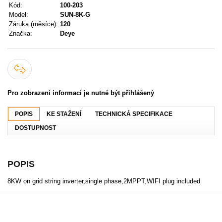
Kód:
100-203
Model:
SUN‐8K‐G
Záruka (měsíce):
120
Značka:
Deye
Pro zobrazení informací je nutné být přihlášený
POPIS
KE STAŽENÍ
TECHNICKÁ SPECIFIKACE
DOSTUPNOST
POPIS
8KW on grid string inverter,single phase,2MPPT,WIFI plug included