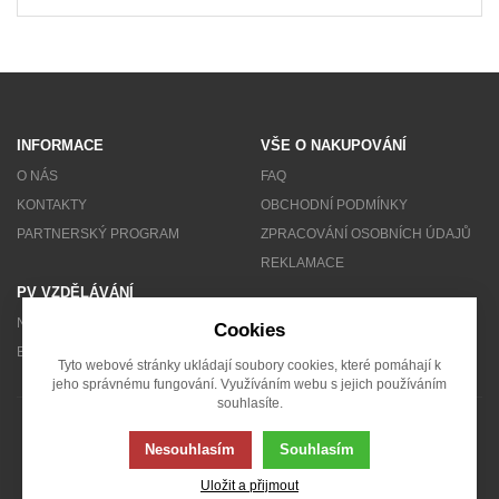
INFORMACE
VŠE O NAKUPOVÁNÍ
O NÁS
FAQ
KONTAKTY
OBCHODNÍ PODMÍNKY
PARTNERSKÝ PROGRAM
ZPRACOVÁNÍ OSOBNÍCH ÚDAJŮ
REKLAMACE
PV VZDĚLÁVÁNÍ
NEWSLETTER
Cookies
BLOG
Tyto webové stránky ukládají soubory cookies, které pomáhají k
jeho správnému fungování. Využíváním webu s jejich používáním
souhlasíte.
© 2007 - 2026 Solarity s.r.o.
Nesouhlasím
Souhlasím
Uložit a přijmout
Tato stránka používá soubory cookies. Klikněte pro více informací.