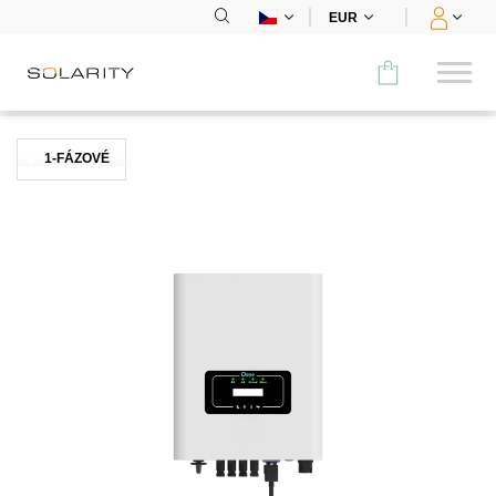
EUR
Porovnat
1-FÁZOVÉ
KATEGORIE
Panely
Střídače
Bateriová úložiště
Nabíjecí stanice
Montážní systémy
Příslušenství