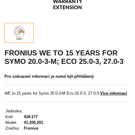
Akce
MENU
KONTAKTY
UŽIVATELSKÉ MENU
FRONIUS WE TO 15 YEARS FOR
SYMO 20.0-3-M; ECO 25.0-3, 27.0-3
Menu
Pro zobrazení informací je nutné být přihlášený
Přihlášení
Registrace
WE to 15 years for Symo 20.0-3-M Eco 25.0-3, 27.0-3
Více informací
Zapomenuté heslo
Jednotka:
Kód:
418-177
Model:
41,200,201
Značka:
Fronius