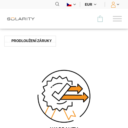
EUR
Porovnat
PRODLOUŽENÍ ZÁRUKY
KATEGORIE
Panely
Střídače
Bateriová úložiště
Nabíjecí stanice
Montážní systémy
Příslušenství