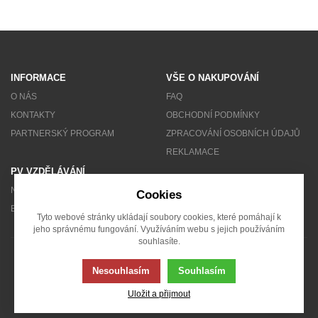
INFORMACE
VŠE O NAKUPOVÁNÍ
O NÁS
FAQ
KONTAKTY
OBCHODNÍ PODMÍNKY
PARTNERSKÝ PROGRAM
ZPRACOVÁNÍ OSOBNÍCH ÚDAJŮ
REKLAMACE
PV VZDĚLÁVÁNÍ
NEWSLETTER
Cookies
BLOG
Tyto webové stránky ukládají soubory cookies, které pomáhají k
jeho správnému fungování. Využíváním webu s jejich používáním
souhlasíte.
© 2007 - 2026 Solarity s.r.o.
Nesouhlasím
Souhlasím
Uložit a přijmout
Tato stránka používá soubory cookies. Klikněte pro více informací.