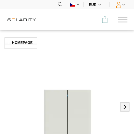
EUR
Porovnat
HOMEPAGE
KATEGORIE
Panely
Střídače
Bateriová úložiště
Nabíjecí stanice
Montážní systémy
Příslušenství