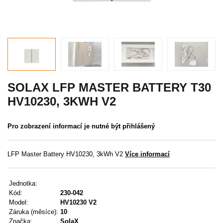
Akce
MENU
KONTAKTY
UŽIVATELSKÉ MENU
SOLAX LFP MASTER BATTERY T30
HV10230, 3KWH V2
Menu
Pro zobrazení informací je nutné být přihlášený
Přihlášení
Registrace
LFP Master Battery HV10230, 3kWh V2
Více informací
Zapomenuté heslo
Jednotka:
Kód:
230-042
Model:
HV10230 V2
Záruka (měsíce):
10
Značka:
SolaX