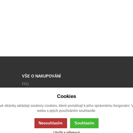
VŠE O NAKUPOVÁNÍ
FAQ
OBCHODNÍ PODMÍNKY
Cookies
ZPRACOVÁNÍ OSOBNÍCH ÚDAJŮ
vé stránky ukládají soubory cookies, které pomáhají k jeho správnému fungování. 
REKLAMACE
webu s jejich používáním souhlasíte.
Nesouhlasím
Souhlasím
Uložit a přijmout