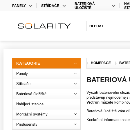
BATERIOVÁ
NA
PANELY
STŘÍDAČE
ÚLOŽIŠTĚ
ST
MONO
STŘÍDAČE
LITHIOVÉ BATERIE
BIFACIAL
OPTIMIZÉRY
OLOVĚNÉ BATERIE
HYBRIDNÍ STŘÍDAČE
BATERIOVÉ STŘÍDAČE
PRODLOUŽENÍ ZÁRUKY
KATEGORIE
HOMEPAGE
BATER
Panely
BATERIOVÁ 
Střídače
Využití bateriového úloži
Bateriová úložiště
představují nejmodernějš
Victron
můžete kombinov
Nabíjecí stanice
Bateriové úložiště vám dí
Montážní systémy
Konkrétní informace nalez
Příslušenství