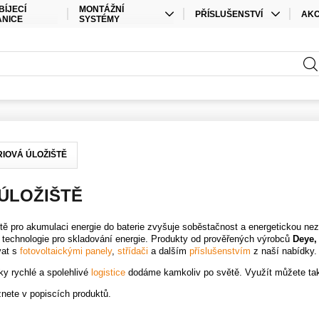
BÍJECÍ
MONTÁŽNÍ
PŘÍSLUŠENSTVÍ
AK
ANICE
SYSTÉMY
KABELY
SPEC
STŘEŠNÍ MONTÁŽ
PŘÍSLUŠENSTVÍ ÚLOŽIŠTĚ
SAD
POZEMNÍ MONTÁŽ
PŘÍSLUŠENSTVÍ STŘÍDAČE
ELEKTRO MATERIÁL
KONEKTORY
IOVÁ ÚLOŽIŠTĚ
OSTATNÍ
ÚLOŽIŠTĚ
ště pro akumulaci energie do baterie zvyšuje soběstačnost a energetickou nezá
í technologie pro skladování energie. Produkty od prověřených výrobců
Deye,
at s
fotovoltaickými panely
,
střídači
a dalším
příslušenstvím
z naší nabídky.
ky rychlé a spolehlivé
logistice
dodáme kamkoliv po světě. Využít můžete ta
nete v popiscích produktů.