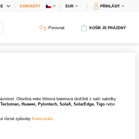
CE
KONTAKTY
EUR
PŘIHLÁSIT
IÁLNÍ NABÍDKY
Porovnat
KOŠÍK JE PRÁZDNÝ
Y PRODUKTŮ
vislost. Olověná nebo lithiová bateriová úložiště z naší nabídky
 Tecloman, Huawei, Pylontech, SolaX, SolarEdge, Tigo
nebo
ké různé způsoby
financování
.