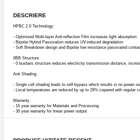
DESCRIERE
HPBC 2.0 Technology:
- Optimised Multi-layer Anti-reflection Film increases light absorption
- Bipolar Hybrid Passivation reduces UV-induced degradation
- Soft Breakdown design and Bipolar low resistance passivated conta
0BB Structure:
- 0 busbars structure reduces electricity transmission distance, incre
Anti Shading:
- Single cell shading leads to self-bypass which results in no power outp
- Local temperatures are reduced by up to 28% copared with regular ce
Warranty:
- 15 year warranty for Materials and Processing
- 30 year warranty for linear power output