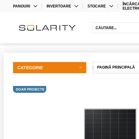
ÎNCĂRCA
PANOURI
INVERTOARE
STOCARE
ELECTRI
MONO
INVERTOARE
BATERII CU LITIU
BIFACIAL
OPTIMIZATOARE
BATERII PLUMB-ACID
INVERTOARE HIBRIDE
INVERTOARE CU BATERII
EXTENSII DE GARANȚIE
CATEGORIE
PAGINĂ PRINCIPALĂ
DOAR PROIECTE