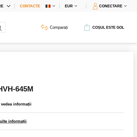
RE
CONTACTE
EUR
CONECTARE
PECIALE
Comparați
COȘUL ESTE GOL
2HVH-645M
a vedea informații
lte informații