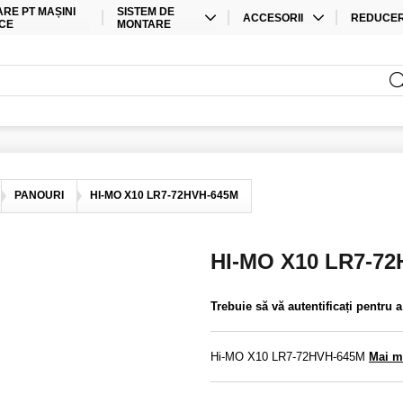
RE PT MAȘINI
SISTEM DE
ACCESORII
REDUCE
CE
MONTARE
CABLURI
OFERTE S
MONTARE PE ACOPERIȘ
ACCESORII DE STOCARE
SETURI
INSTALARE LA SOL
ACCESORII PENTRU
INVERTOR
MATERIAL ELECTRO
CONECTORI
PANOURI
HI-MO X10 LR7-72HVH-645M
ALTE ACCESORII
HI-MO X10 LR7-7
Trebuie să vă autentificați pentru 
Hi-MO X10 LR7-72HVH-645M
Mai mu