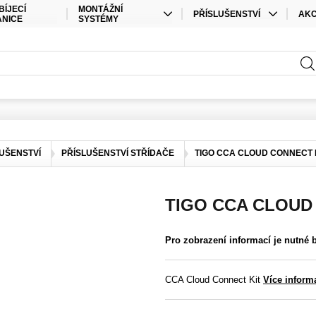
BÍJECÍ
MONTÁŽNÍ
PŘÍSLUŠENSTVÍ
AK
ANICE
SYSTÉMY
KABELY
SPEC
STŘEŠNÍ MONTÁŽ
PŘÍSLUŠENSTVÍ ÚLOŽIŠTĚ
SAD
POZEMNÍ MONTÁŽ
PŘÍSLUŠENSTVÍ STŘÍDAČE
ELEKTRO MATERIÁL
KONEKTORY
UŠENSTVÍ
PŘÍSLUŠENSTVÍ STŘÍDAČE
TIGO CCA CLOUD CONNECT 
OSTATNÍ
TIGO CCA CLOUD
Pro zobrazení informací je nutné 
CCA Cloud Connect Kit
Více inform