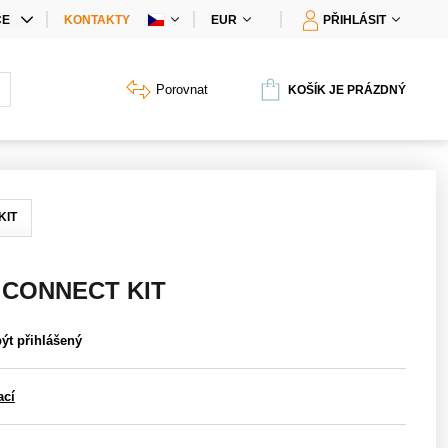
CE
KONTAKTY
EUR
PŘIHLÁSIT
IÁLNÍ NABÍDKY
Porovnat
KOŠÍK JE PRÁZDNÝ
Y PRODUKTŮ
KIT
 CONNECT KIT
být přihlášený
ací