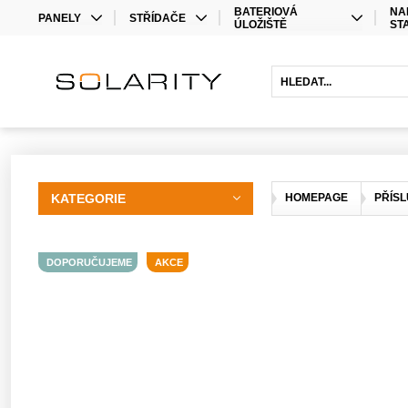
BATERIOVÁ
NA
PANELY
STŘÍDAČE
ÚLOŽIŠTĚ
ST
MONO
STŘÍDAČE
LITHIOVÉ BATERIE
BIFACIAL
OPTIMIZÉRY
OLOVĚNÉ BATERIE
HYBRIDNÍ STŘÍDAČE
BATERIOVÉ STŘÍDAČE
PRODLOUŽENÍ ZÁRUKY
KATEGORIE
HOMEPAGE
PŘÍSL
DOPORUČUJEME
AKCE