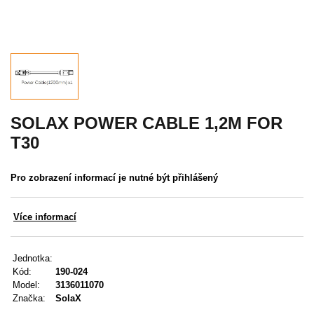
Akce
MENU
KONTAKTY
UŽIVATELSKÉ MENU
SOLAX POWER CABLE 1,2M FOR
T30
Menu
Pro zobrazení informací je nutné být přihlášený
Přihlášení
Registrace
Více informací
Zapomenuté heslo
Jednotka:
Kód:
190-024
Model:
3136011070
Značka:
SolaX