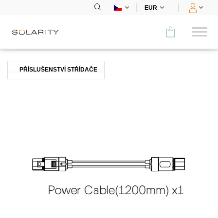
EUR
Porovnat
PŘÍSLUŠENSTVÍ STŘÍDAČE
KATEGORIE
Panely
Střídače
Bateriová úložiště
Nabíjecí stanice
Montážní systémy
Příslušenství