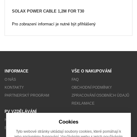
SOLAX POWER CABLE 1,2M FOR T30
Pro zobrazení informací je nutné být přihlášený
INFORMACE
VŠE O NAKUPOVÁNÍ
O NÁS
FAQ
KONTAKTY
OBCHODNÍ PODMÍNKY
PARTNERSKÝ PROGRAM
ZPRACOVÁNÍ OSOBNÍCH ÚDAJŮ
REKLAMACE
PV VZDĚLÁVÁNÍ
NEWSLETTER
Cookies
BLOG
Tyto webové stránky ukládají soubory cookies, které pomáhají k
jeho správnému fungování. Využíváním webu s jejich používáním