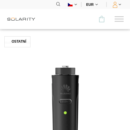
EUR
Porovnat
OSTATNÍ
KATEGORIE
Panely
Střídače
Bateriová úložiště
Nabíjecí stanice
Montážní systémy
Příslušenství