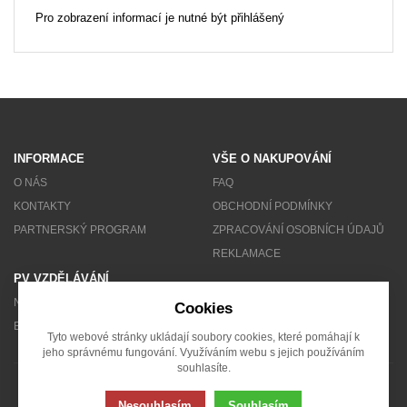
Pro zobrazení informací je nutné být přihlášený
INFORMACE
VŠE O NAKUPOVÁNÍ
O NÁS
FAQ
KONTAKTY
OBCHODNÍ PODMÍNKY
PARTNERSKÝ PROGRAM
ZPRACOVÁNÍ OSOBNÍCH ÚDAJŮ
REKLAMACE
PV VZDĚLÁVÁNÍ
NEWSLETTER
Cookies
BLOG
Tyto webové stránky ukládají soubory cookies, které pomáhají k
jeho správnému fungování. Využíváním webu s jejich používáním
souhlasíte.
© 2007 - 2026 Solarity s.r.o.
Nesouhlasím
Souhlasím