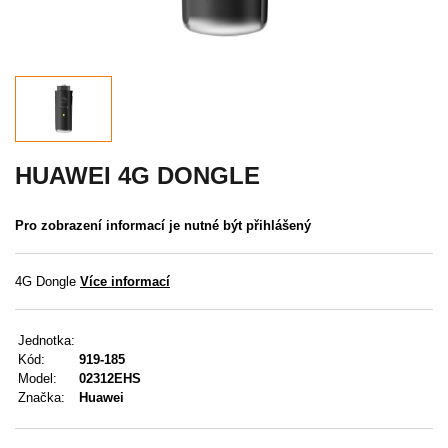
Akce
MENU
KONTAKTY
UŽIVATELSKÉ MENU
HUAWEI 4G DONGLE
Menu
Pro zobrazení informací je nutné být přihlášený
Přihlášení
4G Dongle
Více informací
Registrace
Jednotka:
Zapomenuté heslo
Kód:
919-185
Model:
02312EHS
Značka:
Huawei