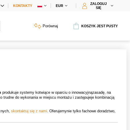
ZALOGUJ
KONTAKTY
EUR
SIĘ
CJALNE
Porównaj
KOSZYK JEST PUSTY
m
produkuje systemy kotwiące w oparciu o innowacyjnązasadę, na
o trudne do wykonania w miejscu montażu i zastępujeje kombinacją
cznych,
skontaktuj się z nami
. Oferujemynie tylko fachowe doradztwo,