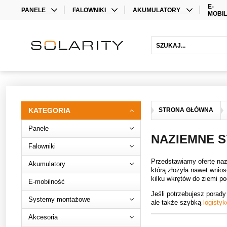
E-
PANELE
FALOWNIKI
AKUMULATORY
MOBI
PANELE MONO
FALOWNIKI
AKUMULATORY LITOWE
PANELE BIFACIAL
OPTYMALIZATORY
AKUMULATORY OŁOWIOWE
FALOWNIKI HYBRYDOWE
FALOWNIKI
AKUMULATOROWE
PRZEDŁUŻENIE GWARANCJI
KATEGORIA
STRONA GŁÓWNA
Panele
NAZIEMNE 
Falowniki
Przedstawiamy ofertę na
Akumulatory
którą złożyła nawet wnio
kilku wkrętów do ziemi 
E-mobilność
Jeśli potrzebujesz pora
Systemy montażowe
ale także szybką
logistyk
Akcesoria