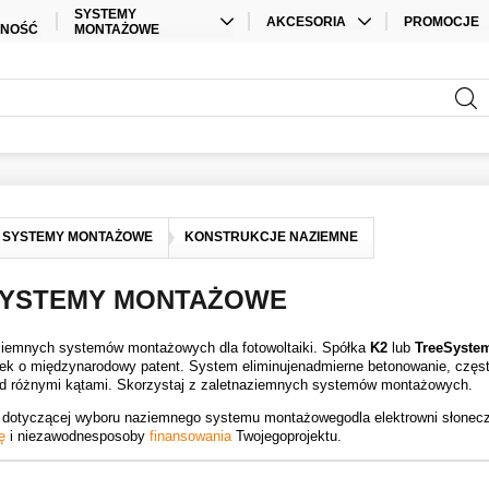
SYSTEMY
AKCESORIA
PROMOCJE
LNOŚĆ
MONTAŻOWE
KABLE
OFERTY SPE
KONSTRUKCJE DACHOWE
AKCESORIA DO
ZESTAWY
KONSTRUKCJE NAZIEMNE
AKUMULATORÓW
AKCESORIA DO
FALOWNIKÓW
MATERIAŁY ELEKTRYCZNE
DLA FOTOWOLTAIKI
SYSTEMY MONTAŻOWE
KONSTRUKCJE NAZIEMNE
ZŁĄCZKI SOLARNE
SYSTEMY MONTAŻOWE
INNE AKCESORIA
ziemnych systemów montażowych dla fotowoltaiki. Spółka
K2
lub
TreeSyste
sek o międzynarodowy patent. System eliminujenadmierne betonowanie, częst
pod różnymi kątami. Skorzystaj z zaletnaziemnych systemów montażowych.
dy dotyczącej wyboru naziemnego systemu montażowegodla elektrowni słone
ę
i niezawodnesposoby
finansowania
Twojegoprojektu.