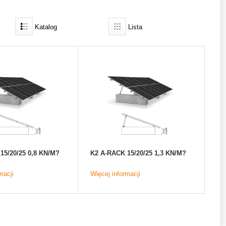
Katalog
Lista
15/20/25 0,8 KN/M?
K2 A-RACK 15/20/25 1,3 KN/M?
macji
Więcej informacji