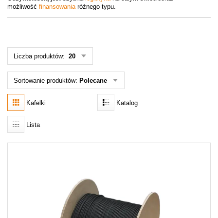
możliwość
finansowania
różnego typu.
Promocje
MENU
Liczba produktów:
20
KONTAKTY
MENU UŻYTKOWNIKA
Sortowanie produktów:
Polecane
Menu
Kafelki
Katalog
Lista
Zaloguj się
Rejestracja
Nie pamiętam hasła