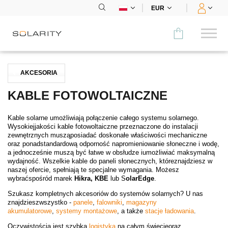
EUR
Porównaj
AKCESORIA
KATEGORIA
KABLE FOTOWOLTAICZNE
Panele
Kable solarne umożliwiają połączenie całego systemu solarnego.
Wysokiejjakości kable fotowoltaiczne przeznaczone do instalacji
Falowniki
zewnętrznych musząposiadać doskonałe właściwości mechaniczne
oraz ponadstandardową odporność napromieniowanie słoneczne i wodę,
a jednocześnie muszą być łatwe w obsłudze iumożliwiać maksymalną
Akumulatory
wydajność. Wszelkie kable do paneli słonecznych, któreznajdziesz w
naszej ofercie, spełniają te specjalne wymagania. Możesz
wybraćspośród marek
Hikra, KBE
lub S
olarEdge
.
E-mobilność
Szukasz kompletnych akcesoriów do systemów solarnych? U nas
znajdzieszwszystko -
panele
,
falowniki
,
magazyny
Systemy montażowe
akumulatorowe
,
systemy montażowe
, a także
stacje ładowania
.
Oczywistością jest szybka
logistyka
na całym świecieoraz
Akcesoria