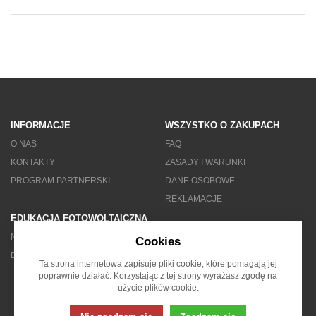
INFORMACJE
WSZYSTKO O ZAKUPACH
O NAS
FAQ
KONTAKTY
ZASADY I WARUNKI
PROGRAM PARTNERSKI
DANE OSOBOWE
REKLAMACJE
EDUKACJA FOTOWOLTAICZNA
NEWSLETTER
Cookies
BLOG
Ta strona internetowa zapisuje pliki cookie, które pomagają jej
poprawnie działać. Korzystając z tej strony wyrażasz zgodę na
użycie plików cookie.
© 2007 - 2026 Solarity s.r.o.