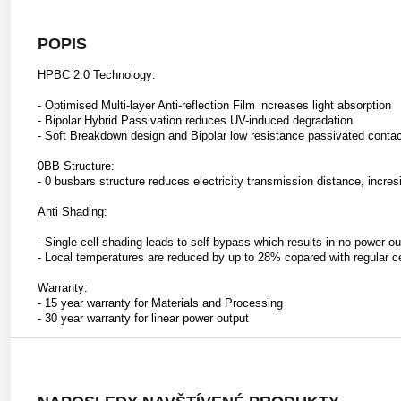
POPIS
HPBC 2.0 Technology:
- Optimised Multi-layer Anti-reflection Film increases light absorption
- Bipolar Hybrid Passivation reduces UV-induced degradation
- Soft Breakdown design and Bipolar low resistance passivated conta
0BB Structure:
- 0 busbars structure reduces electricity transmission distance, incre
Anti Shading:
- Single cell shading leads to self-bypass which results in no power outp
- Local temperatures are reduced by up to 28% copared with regular ce
Warranty:
- 15 year warranty for Materials and Processing
- 30 year warranty for linear power output