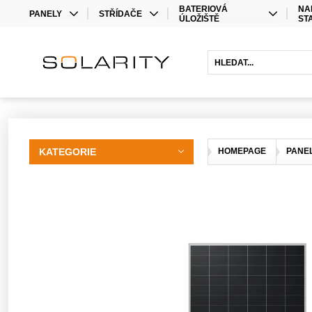
BATERIOVÁ
NA
PANELY
STŘÍDAČE
ÚLOŽIŠTĚ
ST
MONO
STŘÍDAČE
LITHIOVÉ BATERIE
BIFACIAL
OPTIMIZÉRY
OLOVĚNÉ BATERIE
HYBRIDNÍ STŘÍDAČE
BATERIOVÉ STŘÍDAČE
PRODLOUŽENÍ ZÁRUKY
KATEGORIE
HOMEPAGE
PANE