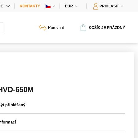
CE
KONTAKTY
EUR
PŘIHLÁSIT
IÁLNÍ NABÍDKY
Porovnat
KOŠÍK JE PRÁZDNÝ
Y PRODUKTŮ
2HVD-650M
být přihlášený
informací