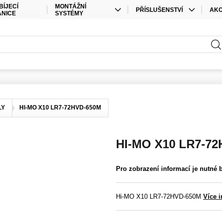
BÍJECÍ
MONTÁŽNÍ
PŘÍSLUŠENSTVÍ
AK
ANICE
SYSTÉMY
KABELY
SPEC
STŘEŠNÍ MONTÁŽ
PŘÍSLUŠENSTVÍ ÚLOŽIŠTĚ
SAD
POZEMNÍ MONTÁŽ
PŘÍSLUŠENSTVÍ STŘÍDAČE
ELEKTRO MATERIÁL
KONEKTORY
LY
HI-MO X10 LR7-72HVD-650M
OSTATNÍ
HI-MO X10 LR7-7
Pro zobrazení informací je nutné 
Hi-MO X10 LR7-72HVD-650M
Více 