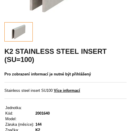
Akce
MENU
KONTAKTY
UŽIVATELSKÉ MENU
K2 STAINLESS STEEL INSERT
(SU=100)
Menu
Pro zobrazení informací je nutné být přihlášený
Přihlášení
Registrace
Stainless steel insert SU100
Více informací
Zapomenuté heslo
Jednotka:
Kód:
2001640
Model:
Záruka (měsíce):
144
Značka:
K2