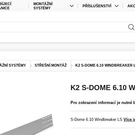
BÍJECÍ
MONTÁŽNÍ
PŘÍSLUŠENSTVÍ
AK
ANICE
SYSTÉMY
KABELY
SPEC
STŘEŠNÍ MONTÁŽ
PŘÍSLUŠENSTVÍ ÚLOŽIŠTĚ
SAD
POZEMNÍ MONTÁŽ
PŘÍSLUŠENSTVÍ STŘÍDAČE
ELEKTRO MATERIÁL
KONEKTORY
ÁŽNÍ SYSTÉMY
STŘEŠNÍ MONTÁŽ
K2 S-DOME 6.10 WINDBREAKER 
OSTATNÍ
K2 S-DOME 6.10 
Pro zobrazení informací je nutné 
S-Dome 6.10 Windbreaker LS
Více 