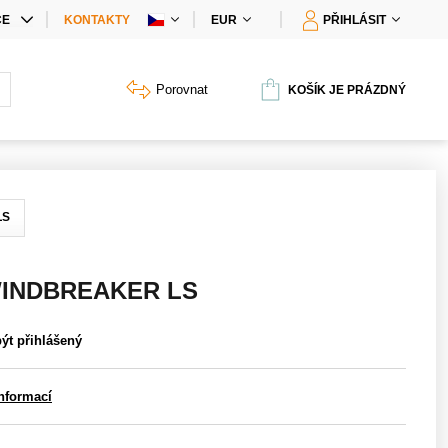
CE
KONTAKTY
EUR
PŘIHLÁSIT
IÁLNÍ NABÍDKY
Porovnat
KOŠÍK JE PRÁZDNÝ
Y PRODUKTŮ
LS
WINDBREAKER LS
být přihlášený
informací