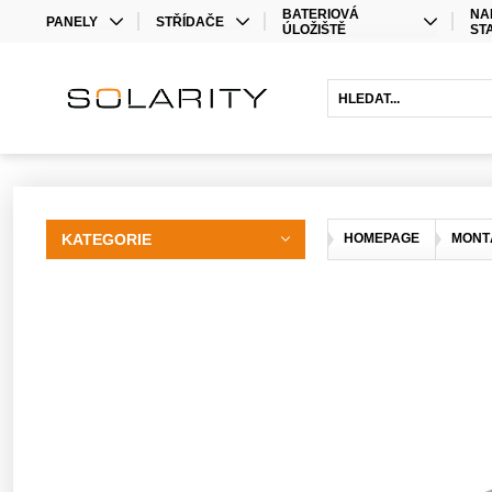
BATERIOVÁ
NA
PANELY
STŘÍDAČE
ÚLOŽIŠTĚ
ST
MONO
STŘÍDAČE
LITHIOVÉ BATERIE
BIFACIAL
OPTIMIZÉRY
OLOVĚNÉ BATERIE
HYBRIDNÍ STŘÍDAČE
BATERIOVÉ STŘÍDAČE
PRODLOUŽENÍ ZÁRUKY
KATEGORIE
HOMEPAGE
MONT