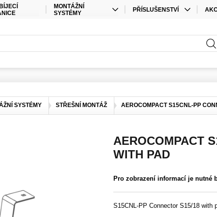
BÍJECÍ
MONTÁŽNÍ
PŘÍSLUŠENSTVÍ
AK
ANICE
SYSTÉMY
KABELY
SPEC
STŘEŠNÍ MONTÁŽ
PŘÍSLUŠENSTVÍ ÚLOŽIŠTĚ
SAD
POZEMNÍ MONTÁŽ
PŘÍSLUŠENSTVÍ STŘÍDAČE
ELEKTRO MATERIÁL
KONEKTORY
ÁŽNÍ SYSTÉMY
STŘEŠNÍ MONTÁŽ
AEROCOMPACT S15CNL-PP CONN
OSTATNÍ
AEROCOMPACT S1
WITH PAD
Pro zobrazení informací je nutné 
S15CNL-PP Connector S15/18 with 