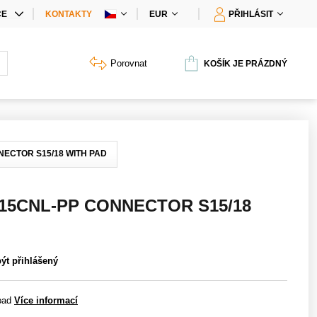
CE
KONTAKTY
EUR
PŘIHLÁSIT
IÁLNÍ NABÍDKY
Porovnat
KOŠÍK JE PRÁZDNÝ
Y PRODUKTŮ
ECTOR S15/18 WITH PAD
5CNL-PP CONNECTOR S15/18
být přihlášený
pad
Více informací