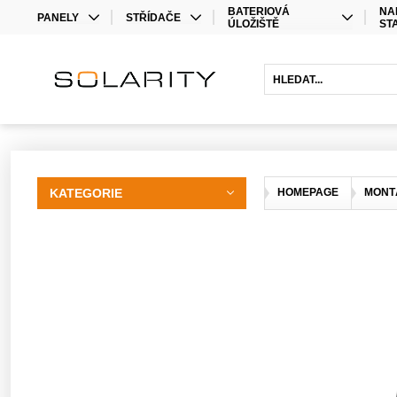
BATERIOVÁ
NA
PANELY
STŘÍDAČE
ÚLOŽIŠTĚ
ST
MONO
STŘÍDAČE
LITHIOVÉ BATERIE
BIFACIAL
OPTIMIZÉRY
OLOVĚNÉ BATERIE
HYBRIDNÍ STŘÍDAČE
BATERIOVÉ STŘÍDAČE
PRODLOUŽENÍ ZÁRUKY
KATEGORIE
HOMEPAGE
MONT