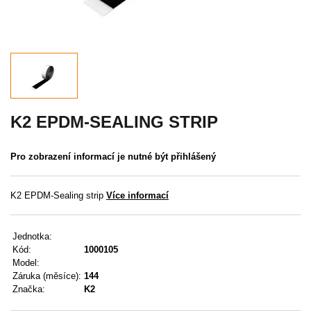
Akce
MENU
KONTAKTY
UŽIVATELSKÉ MENU
K2 EPDM-SEALING STRIP
Menu
Pro zobrazení informací je nutné být přihlášený
Přihlášení
K2 EPDM-Sealing strip
Více informací
Registrace
Jednotka:
Zapomenuté heslo
Kód:
1000105
Model:
Záruka (měsíce):
144
Značka:
K2