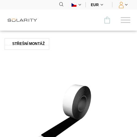
EUR
Porovnat
STŘEŠNÍ MONTÁŽ
KATEGORIE
Panely
Střídače
Bateriová úložiště
Nabíjecí stanice
Montážní systémy
Příslušenství