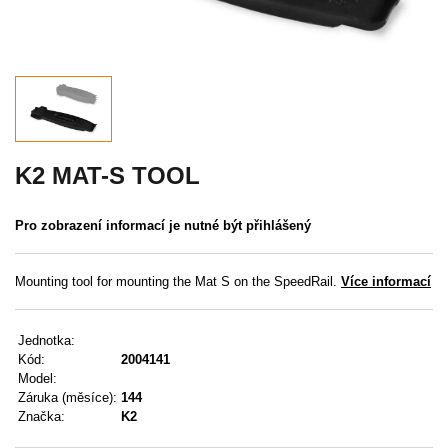
Akce
MENU
KONTAKTY
UŽIVATELSKÉ MENU
K2 MAT-S TOOL
Menu
Pro zobrazení informací je nutné být přihlášený
Přihlášení
Mounting tool for mounting the Mat S on the SpeedRail.
Více informací
Registrace
Jednotka:
Zapomenuté heslo
Kód:
2004141
Model:
Záruka (měsíce):
144
Značka:
K2