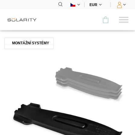
EUR
Porovnat
MONTÁŽNÍ SYSTÉMY
KATEGORIE
Panely
Střídače
Bateriová úložiště
Nabíjecí stanice
Montážní systémy
Příslušenství