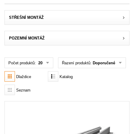
Akce
STŘEŠNÍ MONTÁŽ
MENU
KONTAKTY
POZEMNÍ MONTÁŽ
UŽIVATELSKÉ MENU
Menu
Počet produktů:
20
Řazení produktů:
Doporučené
Dlaždice
Katalog
Přihlášení
Seznam
Registrace
Zapomenuté heslo