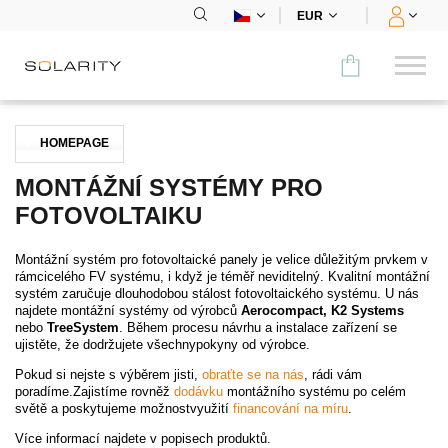
EUR
Porovnat
HOMEPAGE
KATEGORIE
MONTÁŽNÍ SYSTÉMY PRO
FOTOVOLTAIKU
Panely
Montážní systém pro fotovoltaické panely je velice důležitým prvkem v
Střídače
rámcicelého FV systému, i když je téměř neviditelný. Kvalitní montážní
systém zaručuje dlouhodobou stálost fotovoltaického systému. U nás
Bateriová úložiště
najdete montážní systémy od výrobců
Aerocompact,
K2 Systems
nebo
TreeSystem
. Během procesu návrhu a instalace zařízení se
ujistěte, že dodržujete všechnypokyny od výrobce.
Nabíjecí stanice
Pokud si nejste s výběrem jisti,
obraťte se na nás
, rádi vám
poradíme.Zajistíme rovněž
dodávku
montážního systému po celém
Montážní systémy
světě a poskytujeme možnostvyužití
financování na míru
.
Více informací najdete v popisech produktů.
Příslušenství