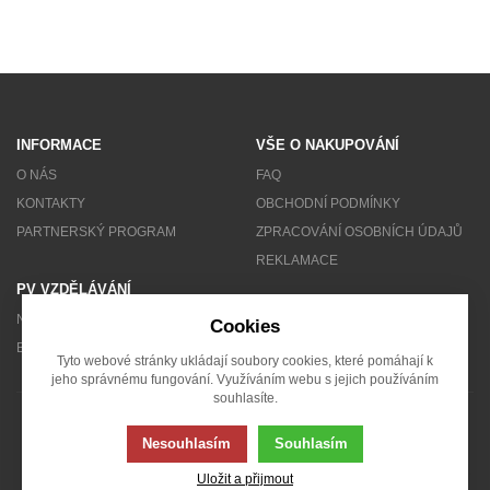
INFORMACE
VŠE O NAKUPOVÁNÍ
O NÁS
FAQ
KONTAKTY
OBCHODNÍ PODMÍNKY
PARTNERSKÝ PROGRAM
ZPRACOVÁNÍ OSOBNÍCH ÚDAJŮ
REKLAMACE
PV VZDĚLÁVÁNÍ
NEWSLETTER
Cookies
BLOG
Tyto webové stránky ukládají soubory cookies, které pomáhají k
jeho správnému fungování. Využíváním webu s jejich používáním
souhlasíte.
© 2007 - 2026 Solarity s.r.o.
Nesouhlasím
Souhlasím
Uložit a přijmout
Tato stránka používá soubory cookies. Klikněte pro více informací.