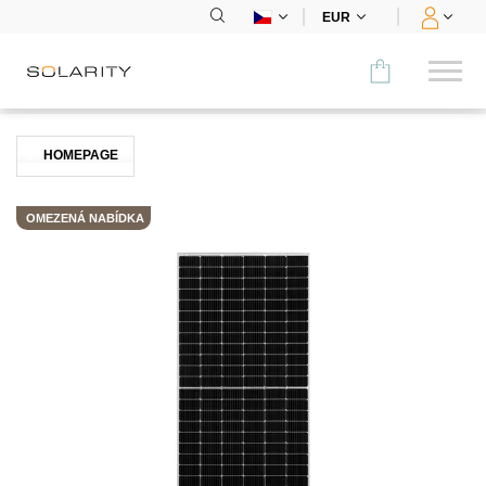
EUR
Porovnat
HOMEPAGE
KATEGORIE
OMEZENÁ NABÍDKA
Panely
Střídače
Bateriová úložiště
Nabíjecí stanice
Montážní systémy
Příslušenství