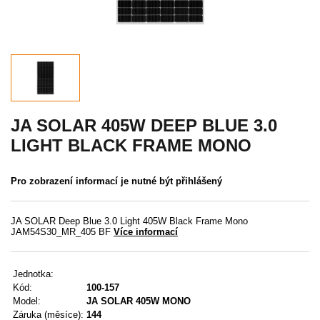
Akce
MENU
KONTAKTY
UŽIVATELSKÉ MENU
JA SOLAR 405W DEEP BLUE 3.0
LIGHT BLACK FRAME MONO
Menu
Pro zobrazení informací je nutné být přihlášený
Přihlášení
Registrace
JA SOLAR Deep Blue 3.0 Light 405W Black Frame Mono
JAM54S30_MR_405 BF
Více informací
Zapomenuté heslo
Jednotka:
Kód:
100-157
Model:
JA SOLAR 405W MONO
Záruka (měsíce):
144