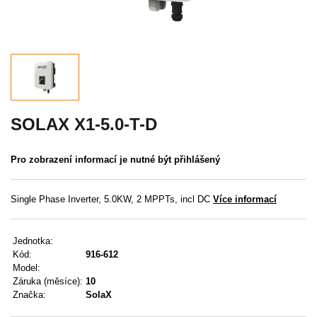
Akce
MENU
KONTAKTY
UŽIVATELSKÉ MENU
SOLAX X1-5.0-T-D
Menu
Pro zobrazení informací je nutné být přihlášený
Přihlášení
Single Phase Inverter, 5.0KW, 2 MPPTs, incl DC
Více informací
Registrace
Jednotka:
Zapomenuté heslo
Kód:
916-612
Model:
Záruka (měsíce):
10
Značka:
SolaX