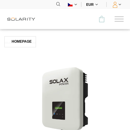
EUR
Porovnat
HOMEPAGE
KATEGORIE
Panely
Střídače
Bateriová úložiště
Nabíjecí stanice
Montážní systémy
Příslušenství