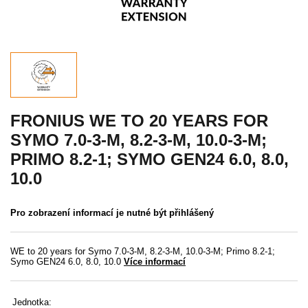
Akce
MENU
KONTAKTY
UŽIVATELSKÉ MENU
FRONIUS WE TO 20 YEARS FOR
SYMO 7.0-3-M, 8.2-3-M, 10.0-3-M;
Menu
PRIMO 8.2-1; SYMO GEN24 6.0, 8.0,
10.0
Přihlášení
Registrace
Pro zobrazení informací je nutné být přihlášený
Zapomenuté heslo
WE to 20 years for Symo 7.0-3-M, 8.2-3-M, 10.0-3-M; Primo 8.2-1;
Symo GEN24 6.0, 8.0, 10.0
Více informací
Jednotka: