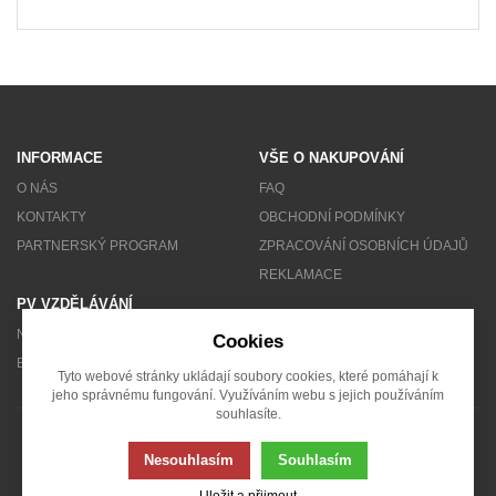
INFORMACE
VŠE O NAKUPOVÁNÍ
O NÁS
FAQ
KONTAKTY
OBCHODNÍ PODMÍNKY
PARTNERSKÝ PROGRAM
ZPRACOVÁNÍ OSOBNÍCH ÚDAJŮ
REKLAMACE
PV VZDĚLÁVÁNÍ
NEWSLETTER
Cookies
BLOG
Tyto webové stránky ukládají soubory cookies, které pomáhají k
jeho správnému fungování. Využíváním webu s jejich používáním
souhlasíte.
© 2007 - 2026 Solarity s.r.o.
Nesouhlasím
Souhlasím
Uložit a přijmout