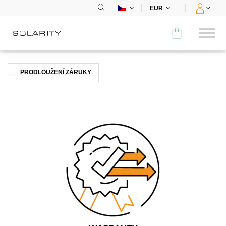
EUR
Porovnat
PRODLOUŽENÍ ZÁRUKY
KATEGORIE
Panely
Střídače
Bateriová úložiště
Nabíjecí stanice
Montážní systémy
Příslušenství