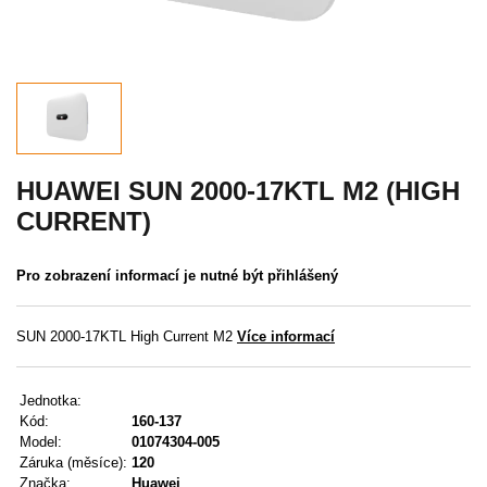
Akce
MENU
KONTAKTY
UŽIVATELSKÉ MENU
HUAWEI SUN 2000-17KTL M2 (HIGH
CURRENT)
Menu
Pro zobrazení informací je nutné být přihlášený
Přihlášení
Registrace
SUN 2000-17KTL High Current M2
Více informací
Zapomenuté heslo
Jednotka:
Kód:
160-137
Model:
01074304-005
Záruka (měsíce):
120
Značka:
Huawei