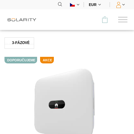
EUR
Porovnat
3-FÁZOVÉ
KATEGORIE
DOPORUČUJEME
AKCE
Panely
Střídače
Bateriová úložiště
Nabíjecí stanice
Montážní systémy
Příslušenství