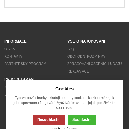
INFORMACE
VŠE O NAKUPOVÁNÍ
O NÁS
FAQ
KONTAKTY
OBCHODNÍ PODMÍNKY
PARTNERSKÝ PROGRAM
ZPRACOVÁNÍ OSOBNÍCH ÚDAJŮ
REKLAMACE
PV VZDĚLÁVÁNÍ
NEWSLETTER
Cookies
BLOG
Tyto webové stránky ukládají soubory cookies, které pomáhají k
jeho správnému fungování. Využíváním webu s jejich používáním
souhlasíte.
© 2007 - 2026 Solarity s.r.o.
Nesouhlasím
Souhlasím
Uložit a přijmout