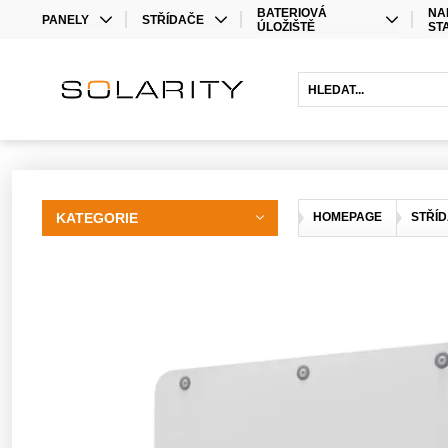
BATERIOVÁ
NA
PANELY
STŘÍDAČE
ÚLOŽIŠTĚ
ST
MONO
STŘÍDAČE
LITHIOVÉ BATERIE
BIFACIAL
OPTIMIZÉRY
OLOVĚNÉ BATERIE
HYBRIDNÍ STŘÍDAČE
BATERIOVÉ STŘÍDAČE
PRODLOUŽENÍ ZÁRUKY
KATEGORIE
HOMEPAGE
STŘÍ