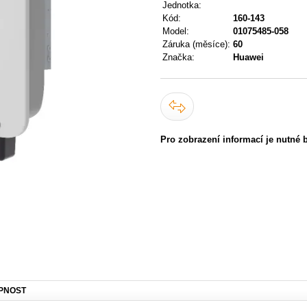
Jednotka:
Kód:
160-143
Model:
01075485-058
Záruka (měsíce):
60
Značka:
Huawei
Pro zobrazení informací je nutné 
PNOST