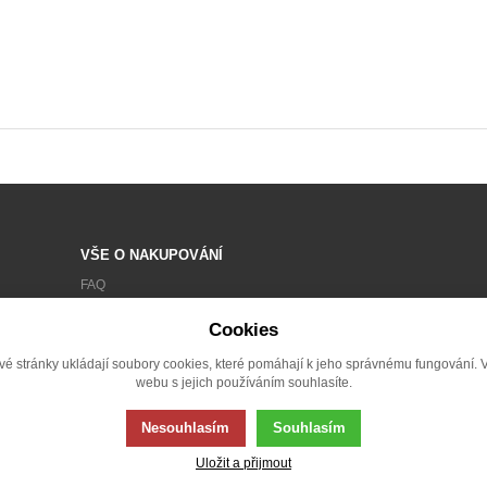
VŠE O NAKUPOVÁNÍ
FAQ
OBCHODNÍ PODMÍNKY
Cookies
ZPRACOVÁNÍ OSOBNÍCH ÚDAJŮ
vé stránky ukládají soubory cookies, které pomáhají k jeho správnému fungování. 
REKLAMACE
webu s jejich používáním souhlasíte.
Nesouhlasím
Souhlasím
Uložit a přijmout