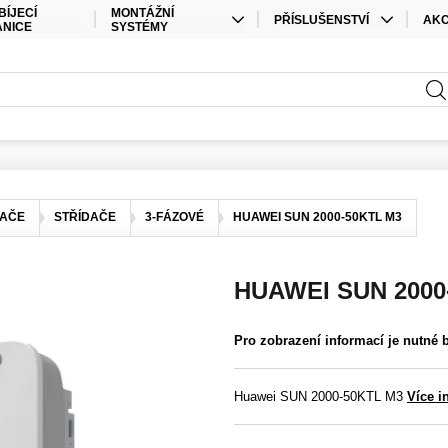
BÍJECÍ
MONTÁŽNÍ
PŘÍSLUŠENSTVÍ
AK
ANICE
SYSTÉMY
KABELY
SPEC
STŘEŠNÍ MONTÁŽ
PŘÍSLUŠENSTVÍ ÚLOŽIŠTĚ
SAD
POZEMNÍ MONTÁŽ
PŘÍSLUŠENSTVÍ STŘÍDAČE
ELEKTRO MATERIÁL
KONEKTORY
DAČE
STŘÍDAČE
3-FÁZOVÉ
HUAWEI SUN 2000-50KTL M3
OSTATNÍ
HUAWEI SUN 2000
Pro zobrazení informací je nutné 
Huawei SUN 2000-50KTL M3
Více i