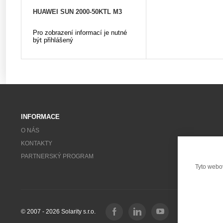
HUAWEI SUN 2000-50KTL M3
Pro zobrazení informací je nutné
být přihlášený
INFORMACE
O NÁS
KONTAKTY
PARTNERSKÝ PROGRAM
Tyto webo
© 2007 - 2026 Solarity s.r.o.