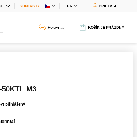
CE
KONTAKTY
EUR
PŘIHLÁSIT
IÁLNÍ NABÍDKY
Porovnat
KOŠÍK JE PRÁZDNÝ
Y PRODUKTŮ
-50KTL M3
být přihlášený
nformací