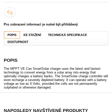
Pro zobrazení informací je nutné být přihlášený
POPIS
KE STAŽENÍ
TECHNICKÁ SPECIFIKACE
DOSTUPNOST
POPIS
The MPPT VE.Can SmartSolar charger uses the latest and fastest
technology to convert energy from a solar array into energy that
optimally charges a battery banks. The SmartSolar charge controller will
even recharge a severely depleted battery. It can operate with a battery
voltage as low as 0 Volts, provided the cells are not permanently
sulphated or otherwise damaged.
NAPOSLEDY NAVŠTÍVENÉ PRODUKTY