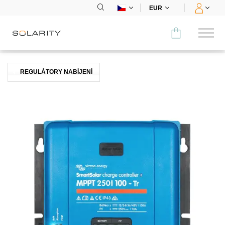
EUR
Porovnat
REGULÁTORY NABÍJENÍ
KATEGORIE
Panely
Střídače
Bateriová úložiště
Nabíjecí stanice
Montážní systémy
Příslušenství