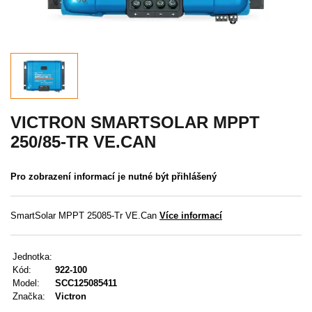
Akce
MENU
KONTAKTY
UŽIVATELSKÉ MENU
VICTRON SMARTSOLAR MPPT
250/85-TR VE.CAN
Menu
Pro zobrazení informací je nutné být přihlášený
Přihlášení
Registrace
SmartSolar MPPT 25085-Tr VE.Can
Více informací
Zapomenuté heslo
Jednotka:
Kód:
922-100
Model:
SCC125085411
Značka:
Victron