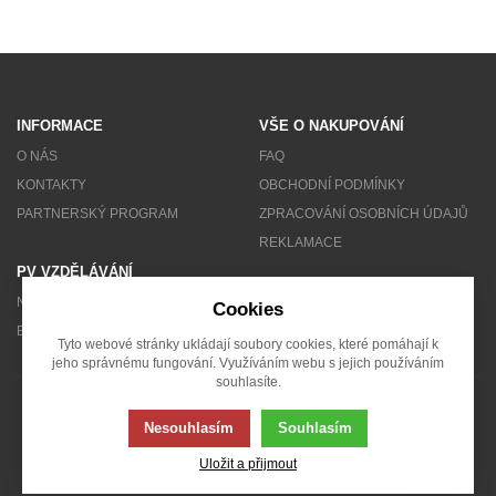
INFORMACE
VŠE O NAKUPOVÁNÍ
O NÁS
FAQ
KONTAKTY
OBCHODNÍ PODMÍNKY
PARTNERSKÝ PROGRAM
ZPRACOVÁNÍ OSOBNÍCH ÚDAJŮ
REKLAMACE
PV VZDĚLÁVÁNÍ
NEWSLETTER
Cookies
BLOG
Tyto webové stránky ukládají soubory cookies, které pomáhají k
jeho správnému fungování. Využíváním webu s jejich používáním
souhlasíte.
© 2007 - 2026 Solarity s.r.o.
Nesouhlasím
Souhlasím
Uložit a přijmout
Tato stránka používá soubory cookies. Klikněte pro více informací.