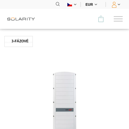
EUR
Porovnat
3-FÁZOVÉ
KATEGORIE
Panely
Střídače
Bateriová úložiště
Nabíjecí stanice
Montážní systémy
Příslušenství