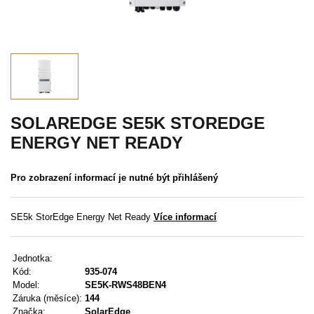
Akce
MENU
KONTAKTY
UŽIVATELSKÉ MENU
SOLAREDGE SE5K STOREDGE
ENERGY NET READY
Menu
Pro zobrazení informací je nutné být přihlášený
Přihlášení
Registrace
SE5k StorEdge Energy Net Ready
Více informací
Zapomenuté heslo
Jednotka:
Kód:
935-074
Model:
SE5K-RWS48BEN4
Záruka (měsíce):
144
Značka:
SolarEdge