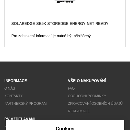
SOLAREDGE SE5K STOREDGE ENERGY NET READY
Pro zobrazení informací je nutné být přihlášený
INFORMACE
VŠE O NAKUPOVÁNÍ
O NÁS
FAQ
KONTAKTY
OBCHODNÍ PODMÍNKY
PARTNERSKÝ PROGRAM
ZPRACOVÁNÍ OSOBNÍCH ÚDAJŮ
REKLAMACE
PV VZDĚLÁVÁNÍ
NEWSLETTER
Cookies