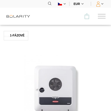
EUR
Porovnat
1-FÁZOVÉ
KATEGORIE
Panely
Střídače
Bateriová úložiště
Nabíjecí stanice
Montážní systémy
Příslušenství