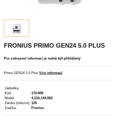
Akce
MENU
KONTAKTY
UŽIVATELSKÉ MENU
FRONIUS PRIMO GEN24 5.0 PLUS
Menu
Pro zobrazení informací je nutné být přihlášený
Přihlášení
Primo GEN24 5.0 Plus
Více informací
Registrace
Jednotka:
Zapomenuté heslo
Kód:
170-009
Model:
4,210,144,002
Záruka (měsíce):
120
Značka:
Fronius