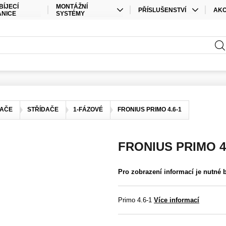
BÍJECÍ
MONTÁŽNÍ
PŘÍSLUŠENSTVÍ
AK
ANICE
SYSTÉMY
KABELY
SPEC
STŘEŠNÍ MONTÁŽ
PŘÍSLUŠENSTVÍ ÚLOŽIŠTĚ
SAD
POZEMNÍ MONTÁŽ
PŘÍSLUŠENSTVÍ STŘÍDAČE
ELEKTRO MATERIÁL
KONEKTORY
DAČE
STŘÍDAČE
1-FÁZOVÉ
FRONIUS PRIMO 4.6-1
OSTATNÍ
FRONIUS PRIMO 4
Pro zobrazení informací je nutné 
Primo 4.6-1
Více informací