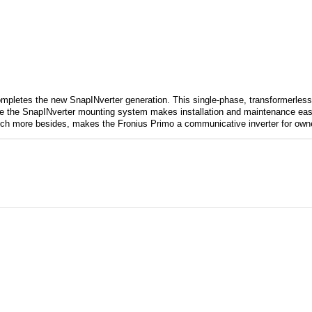
pletes the new SnapINverter generation. This single-phase, transformerless de
ile the SnapINverter mounting system makes installation and maintenance ea
h more besides, makes the Fronius Primo a communicative inverter for owne