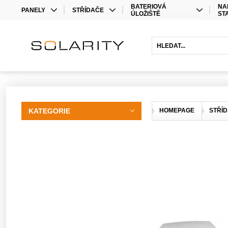
BATERIOVÁ
NA
PANELY
STŘÍDAČE
ÚLOŽIŠTĚ
ST
MONO
STŘÍDAČE
LITHIOVÉ BATERIE
BIFACIAL
OPTIMIZÉRY
OLOVĚNÉ BATERIE
HYBRIDNÍ STŘÍDAČE
BATERIOVÉ STŘÍDAČE
PRODLOUŽENÍ ZÁRUKY
KATEGORIE
HOMEPAGE
STŘÍ