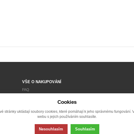
VŠE O NAKUPOVÁNÍ
FAQ
OBCHODNÍ PODMÍNKY
Cookies
ZPRACOVÁNÍ OSOBNÍCH ÚDAJŮ
vé stránky ukládají soubory cookies, které pomáhají k jeho správnému fungování. 
REKLAMACE
webu s jejich používáním souhlasíte.
Nesouhlasím
Souhlasím