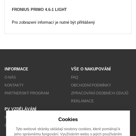
FRONIUS PRIMO 4.6-1 LIGHT
Pro zobrazení informací je nutné být přihlášený
INFORMACE
VŠE O NAKUPOVÁNÍ
O NÁS
FAQ
KONTAKTY
OBCHODNÍ PODMÍNKY
PARTNERSKÝ PROGRAM
ZPRACOVÁNÍ OSOBNÍCH ÚDAJŮ
REKLAMACE
PV VZDĚLÁVÁNÍ
NEWSLETTER
Cookies
BLOG
Tyto webové stránky ukládají soubory cookies, které pomáhají k
jeho správnému fungování. Využíváním webu s jejich používáním