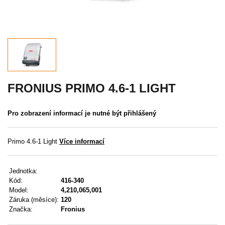
Akce
MENU
KONTAKTY
UŽIVATELSKÉ MENU
FRONIUS PRIMO 4.6-1 LIGHT
Menu
Pro zobrazení informací je nutné být přihlášený
Přihlášení
Primo 4.6-1 Light
Více informací
Registrace
Jednotka:
Zapomenuté heslo
Kód:
416-340
Model:
4,210,065,001
Záruka (měsíce):
120
Značka:
Fronius