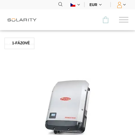
EUR
Porovnat
1-FÁZOVÉ
KATEGORIE
Panely
Střídače
Bateriová úložiště
Nabíjecí stanice
Montážní systémy
Příslušenství