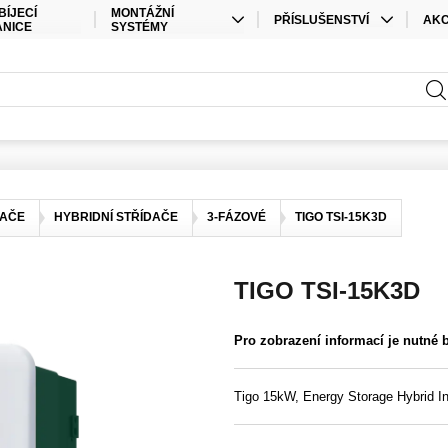
BÍJECÍ
MONTÁŽNÍ
PŘÍSLUŠENSTVÍ
AK
ANICE
SYSTÉMY
KABELY
SPEC
STŘEŠNÍ MONTÁŽ
PŘÍSLUŠENSTVÍ ÚLOŽIŠTĚ
SAD
POZEMNÍ MONTÁŽ
PŘÍSLUŠENSTVÍ STŘÍDAČE
ELEKTRO MATERIÁL
KONEKTORY
DAČE
HYBRIDNÍ STŘÍDAČE
3-FÁZOVÉ
TIGO TSI-15K3D
OSTATNÍ
TIGO TSI-15K3D
Pro zobrazení informací je nutné 
Tigo 15kW, Energy Storage Hybrid In