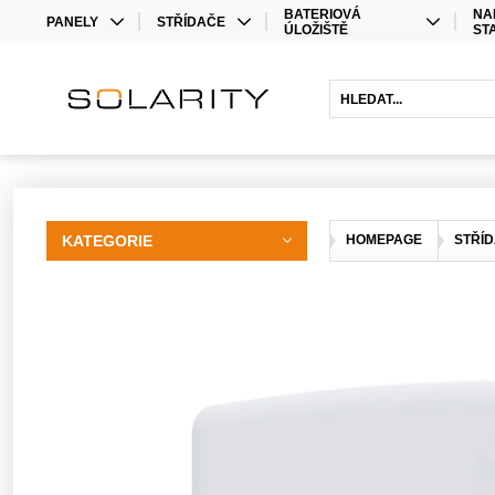
BATERIOVÁ
NA
PANELY
STŘÍDAČE
ÚLOŽIŠTĚ
ST
MONO
STŘÍDAČE
LITHIOVÉ BATERIE
BIFACIAL
OPTIMIZÉRY
OLOVĚNÉ BATERIE
HYBRIDNÍ STŘÍDAČE
BATERIOVÉ STŘÍDAČE
PRODLOUŽENÍ ZÁRUKY
KATEGORIE
HOMEPAGE
STŘÍ