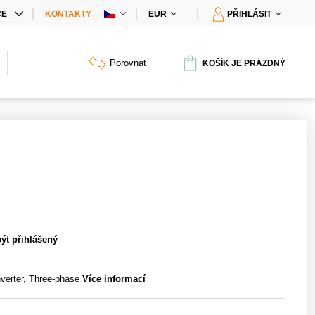
CE
KONTAKTY
EUR
PŘIHLÁSIT
IÁLNÍ NABÍDKY
Porovnat
KOŠÍK JE PRÁZDNÝ
Y PRODUKTŮ
být přihlášený
verter, Three-phase
Více informací