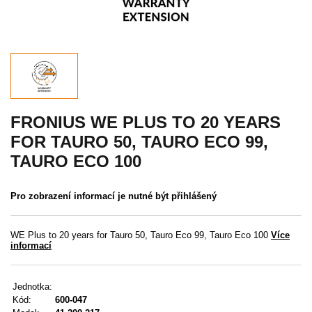
Akce
MENU
KONTAKTY
UŽIVATELSKÉ MENU
FRONIUS WE PLUS TO 20 YEARS
FOR TAURO 50, TAURO ECO 99,
Menu
TAURO ECO 100
Přihlášení
Pro zobrazení informací je nutné být přihlášený
Registrace
WE Plus to 20 years for Tauro 50, Tauro Eco 99, Tauro Eco 100
Více
Zapomenuté heslo
informací
Jednotka:
Kód:
600-047