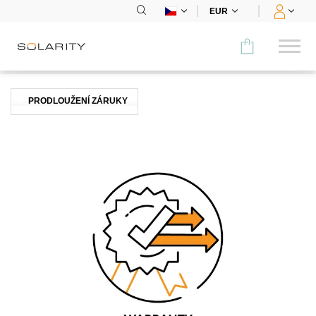
EUR
Porovnat
PRODLOUŽENÍ ZÁRUKY
KATEGORIE
Panely
Střídače
Bateriová úložiště
Nabíjecí stanice
Montážní systémy
Příslušenství