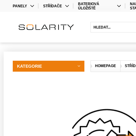
BATERIOVÁ
NA
PANELY
STŘÍDAČE
ÚLOŽIŠTĚ
ST
MONO
STŘÍDAČE
LITHIOVÉ BATERIE
BIFACIAL
OPTIMIZÉRY
OLOVĚNÉ BATERIE
HYBRIDNÍ STŘÍDAČE
BATERIOVÉ STŘÍDAČE
PRODLOUŽENÍ ZÁRUKY
KATEGORIE
HOMEPAGE
STŘÍ