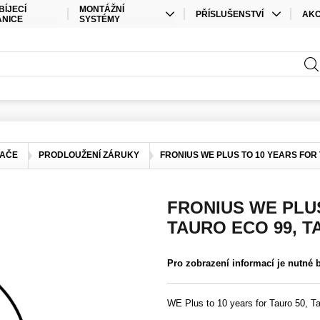
BÍJECÍ
MONTÁŽNÍ
PŘÍSLUŠENSTVÍ
AK
ANICE
SYSTÉMY
KABELY
SPEC
STŘEŠNÍ MONTÁŽ
PŘÍSLUŠENSTVÍ ÚLOŽIŠTĚ
SAD
POZEMNÍ MONTÁŽ
PŘÍSLUŠENSTVÍ STŘÍDAČE
ELEKTRO MATERIÁL
KONEKTORY
DAČE
PRODLOUŽENÍ ZÁRUKY
FRONIUS WE PLUS TO 10 YEARS FOR 
OSTATNÍ
FRONIUS WE PLUS
TAURO ECO 99, T
Pro zobrazení informací je nutné 
WE Plus to 10 years for Tauro 50, T