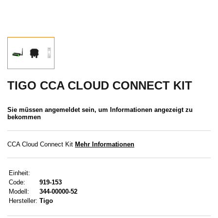
ABVERKAUF
MENÜ
KONTAKTE
BENUTZERMENÜ
TIGO CCA CLOUD CONNECT KIT
Benutzermenü
Sie müssen angemeldet sein, um Informationen angezeigt zu
bekommen
Anmeldung
CCA Cloud Connect Kit
Mehr Informationen
Registrierung
Passwort vergessen
Einheit:
Code:
919-153
Modell:
344-00000-52
Hersteller:
Tigo