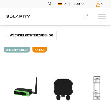
EUR
Vergleichen Sie
WECHSELRICHTERZUBEHÖR
KATEGORIE
WIR EMPFEHLEN
AKTION
Module
Wechselrichter
Speicherung
EV-Laden
Montagesysteme
Zubehör