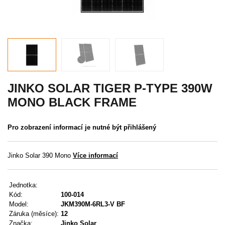
Akce
MENU
KONTAKTY
UŽIVATELSKÉ MENU
JINKO SOLAR TIGER P-TYPE 390W
MONO BLACK FRAME
Menu
Pro zobrazení informací je nutné být přihlášený
Přihlášení
Registrace
Jinko Solar 390 Mono
Více informací
Zapomenuté heslo
Jednotka:
Kód:
100-014
Model:
JKM390M-6RL3-V BF
Záruka (měsíce):
12
Značka:
Jinko Solar