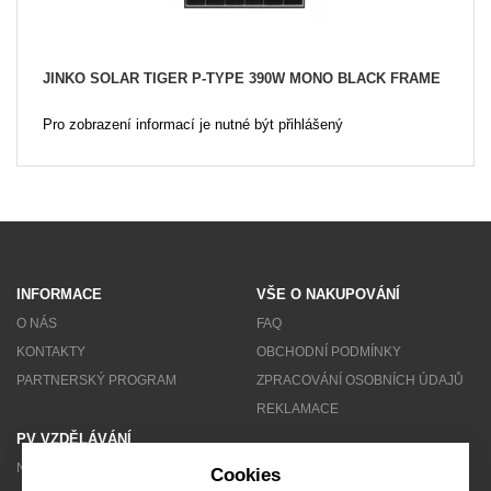
JINKO SOLAR TIGER P-TYPE 390W MONO BLACK FRAME
Pro zobrazení informací je nutné být přihlášený
INFORMACE
VŠE O NAKUPOVÁNÍ
O NÁS
FAQ
KONTAKTY
OBCHODNÍ PODMÍNKY
PARTNERSKÝ PROGRAM
ZPRACOVÁNÍ OSOBNÍCH ÚDAJŮ
REKLAMACE
PV VZDĚLÁVÁNÍ
NEWSLETTER
Cookies