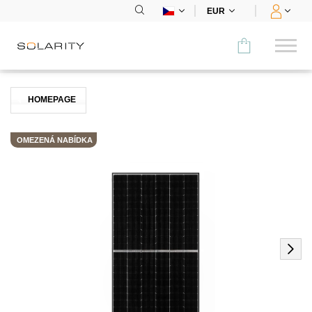
EUR
Porovnat
HOMEPAGE
KATEGORIE
OMEZENÁ NABÍDKA
Panely
Střídače
Bateriová úložiště
Nabíjecí stanice
Montážní systémy
Příslušenství