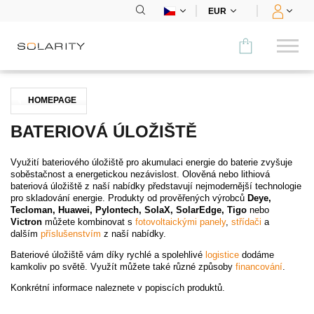
EUR
Porovnat
HOMEPAGE
KATEGORIE
BATERIOVÁ ÚLOŽIŠTĚ
Panely
Využití bateriového úložiště pro akumulaci energie do baterie zvyšuje
soběstačnost a energetickou nezávislost. Olověná nebo lithiová
Střídače
bateriová úložiště z naší nabídky představují nejmodernější technologie
pro skladování energie. Produkty od prověřených výrobců
Deye,
Tecloman, Huawei, Pylontech, SolaX, SolarEdge, Tigo
nebo
Bateriová úložiště
Victron
můžete kombinovat s
fotovoltaickými panely
,
střídači
a
dalším
příslušenstvím
z naší nabídky.
Nabíjecí stanice
Bateriové úložiště vám díky rychlé a spolehlivé
logistice
dodáme
kamkoliv po světě. Využít můžete také různé způsoby
financování
.
Montážní systémy
Konkrétní informace naleznete v popiscích produktů.
Příslušenství