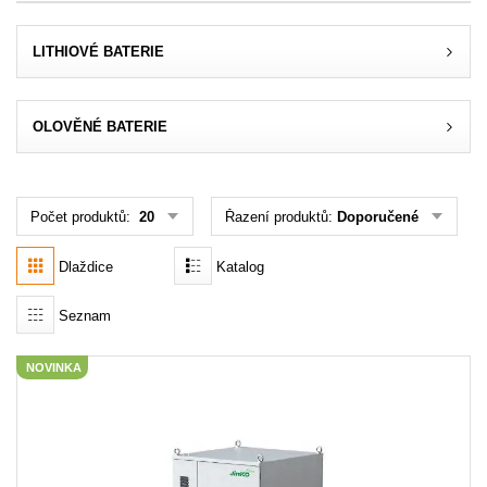
Akce
LITHIOVÉ BATERIE
MENU
OLOVĚNÉ BATERIE
KONTAKTY
UŽIVATELSKÉ MENU
Počet produktů:
20
Řazení produktů:
Doporučené
Menu
Dlaždice
Katalog
Přihlášení
Seznam
Registrace
NOVINKA
Zapomenuté heslo